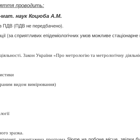
яття проводить:
.-мат.
наук Коцюба А.М.
з ПДВ (ПДВ не передбачено).
ції (за сприятливих епідеміологічних умов можливе стаціонарне 
 діяльності.
Закон України «Про метрологію та метрологічну діяльні
ристики
обраним видом вимірювання)
логії
ого зразка.
Skype
на робоче місце, звідки б
інтернет, завантажена програма