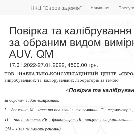
НКЦ "Євроакадемія"
Навчання
Послуг
Повірка та калібрування
за обраним видом вимірюв
АUV, QМ
17.01.2022-27.01.2022, 4500.00 грн.
ТОВ «НАВЧАЛЬНО-КОНСУЛЬТАЦІЙНИЙ ЦЕНТР «ЄВР
випробувальних та
калібрувальних лабораторій за темою:
«Повірка та калібруван
за обраним
видом вимірювань:
L – довжина, М – маса та пов’язані з нею величини,
Т – термометрія,
ТF –
час і частота, РR – фотометрія,
ІR– іонізуюче випромінювання
QМ – хімія (кількість речовин)