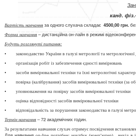
Зан
канд. фіз
за одного слухача складає
бе
4500,00 грн.
Вартість навчання
– дистанційна он-лайн в режимі відеоконферен
Форма навчання
Будуть розглянуті питання
:
•
законодавство України в галузі метрології та метрологічної
•
організація робіт із забезпечення єдності вимірювань
•
засоби вимірювальної техніки та їхні метрологічні характе
•
повірка (калібрування) засобів вимірювальної техніки (за 
•
уповноваження на повірку засобів вимірювальної техніки
•
оцінка відповідності засобів вимірювальної техніки
•
відповідальність за порушення законодавства в галузі метро
– 72 академічних годин.
Термін навчання
За результатами навчання слухач отримує посвідчення встановлен
Для навчання
on
-
line
потрібен: ноутбук (комп’ютер),
вихід в 