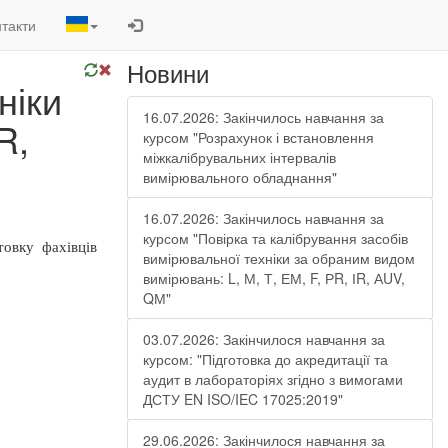
такти
Новини
ніки
16.07.2026: Закінчилось навчання за
R,
курсом "Розрахунок і встановлення
міжкалібрувальних інтервалів
вимірювального обладнання"
16.07.2026: Закінчилось навчання за
курсом "Повірка та калібрування засобів
товку фахівців
вимірювальної техніки за обраним видом
вимірювань: L, М, Т, ЕМ, F, РR, ІR, АUV,
QМ"
03.07.2026: Закінчилося навчання за
курсом: "Підготовка до акредитації та
аудит в лабораторіях згідно з вимогами
ДСТУ EN ISO/IEC 17025:2019"
29.06.2026: Закінчилося навчання за