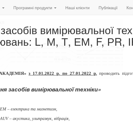
и
Програмні продукти
Наші клієнти
Публікації
Кон
 засобів вимірювальної тех
ань: L, М, Т, ЕМ, F, РR, І
ОАКАДЕМІЯ»
з 17.01.2022 р. по 27.01.2022 р.
проводить підго
ня засобів вимірювальної техніки»
ЕМ – електрика та магнетизм,
, АUV
– акустика, ультразвук, вібрація,