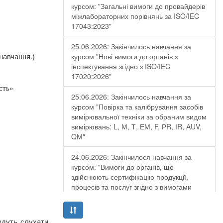
курсом: "Загальні вимоги до провайдерів
міжлабораторних порівнянь за ISO/IEC
17043:2023"
25.06.2026: Закінчилось навчання за
навчання.)
курсом "Нові вимоги до органів з
інспектування згідно з ISO/IEC
17020:2026"
сть»
25.06.2026: Закінчилось навчання за
курсом "Повірка та калібрування засобів
вимірювальної техніки за обраним видом
вимірювань: L, М, Т, ЕМ, F, РR, ІR, АUV,
QМ"
24.06.2026: Закінчилося навчання за
курсом: "Вимоги до органів, що
здійснюють сертифікацію продукції,
процесів та послуг згідно з вимогами
ДСТУ EN ISO/IEC 17065:2019"
19.06.2026: Закінчилося навчання за
удуть слухати