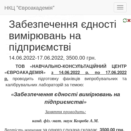
НКЦ "Євроакадемія"
Toggl
navig
Забезпечення єдності
вимірювань на
підприємстві
14.06.2022-17.06.2022, 3500.00 грн.
ТОВ «НАВЧАЛЬНО-КОНСУЛЬТАЦІЙНИЙ ЦЕНТР
«ЄВРОАКАДЕМІЯ»
з 14.06.2022 р. по 17.06.2022
проводить підготовку
фахівців випробувальних та
р.
калібрувальних лабораторій за темою:
«Забезпечення єдності вимірювань на
підприємстві»
Заняття проводить:
канд. фіз.-мат. наук Коцюба А.М.
за одного слухача складає
3500,00 грн.
Вартість навчання