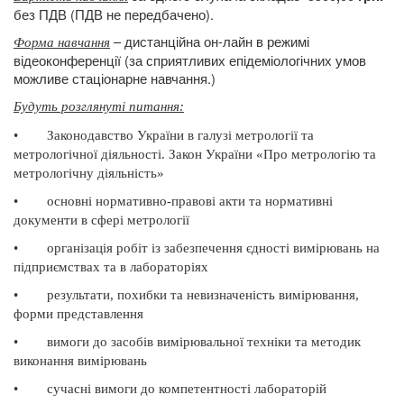
без ПДВ (ПДВ не передбачено).
– дистанційна он-лайн в режимі
Форма навчання
відеоконференції (за сприятливих епідеміологічних умов
можливе стаціонарне навчання.)
Будуть розглянуті питання
:
•
Законодавство України в галузі метрології та
метрологічної діяльності. Закон України «Про метрологію та
метрологічну діяльність»
•
основні нормативно-правові акти та нормативні
документи в сфері метрології
•
організація робіт із забезпечення єдності вимірювань на
підприємствах та в лабораторіях
•
результати, похибки та невизначеність вимірювання,
форми представлення
•
вимоги до засобів вимірювальної техніки та методик
виконання вимірювань
•
сучасні вимоги до компетентності лабораторій