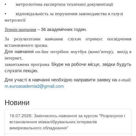
•
метрологічна експертиза технічної документації
•
відповідальність за порушення законодавства в галузі
метрології
– 36 академічних годин.
Термін навчання
За результатами навчання слухач отримує посвідчення
встановленого зразка.
Для навчання
on
-
line
потрібен: ноутбук (комп’ютер),
вихід в
інтернет,
Skype
на робоче місце, звідки будуть
завантажена програма
слухати лекцію.
Для участі в навчанні необхідно направити заявку на
:
e
-
mail
m
.
euroacademia
2@
gmail
.
com
Новини
16.07.2026: Закінчилось навчання за курсом "Розрахунок і
встановлення міжкалібрувальних інтервалів
вимірювального обладнання"