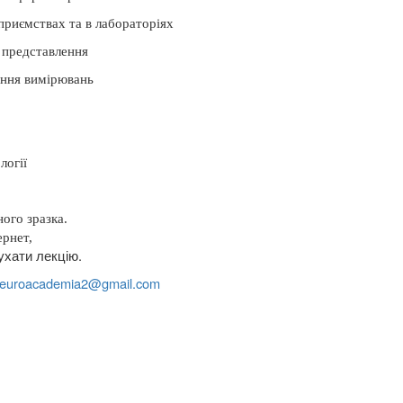
дприємствах та в лабораторіях
 представлення
ання вимірювань
логії
ого зразка.
ернет,
ухати лекцію.
euroacademia
2@
gmail
.
com