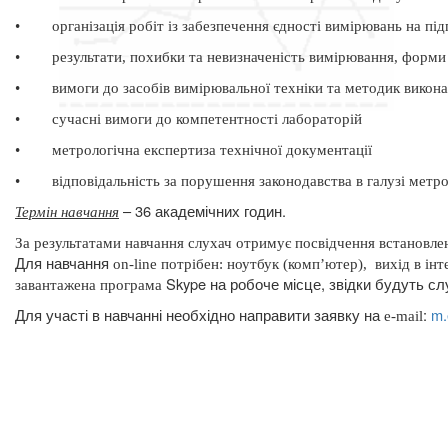
•
організація робіт із забезпечення єдності вимірювань на пі
•
результати, похибки та невизначеність вимірювання, форми
•
вимоги до засобів вимірювальної техніки та методик викон
•
сучасні вимоги до компетентності лабораторій
•
метрологічна експертиза технічної документації
•
відповідальність за порушення законодавства в галузі метро
– 36 академічних годин.
Термін навчання
За результатами навчання слухач отримує посвідчення встановлен
Для навчання
on
-
line
потрібен: ноутбук (комп’ютер),
вихід в інт
Skype
на робоче місце, звідки будуть сл
завантажена програма
Для участі в навчанні необхідно направити заявку на
:
m
.
e
-
mail