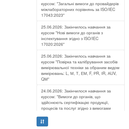
курсом: "Загальні вимоги до провайдерів
міжлабораторних порівнянь за ISO/IEC
17043:2023"
25.06.2026: Закінчилось навчання за
курсом "Нові вимоги до органів з
інспектування згідно з ISO/IEC
17020:2026"
25.06.2026: Закінчилось навчання за
курсом "Повірка та калібрування засобів
вимірювальної техніки за обраним видом
вимірювань: L, М, Т, ЕМ, F, РR, ІR, АUV,
QМ"
24.06.2026: Закінчилося навчання за
курсом: "Вимоги до органів, що
здійснюють сертифікацію продукції,
процесів та послуг згідно з вимогами
ДСТУ EN ISO/IEC 17065:2019"
19.06.2026: Закінчилося навчання за