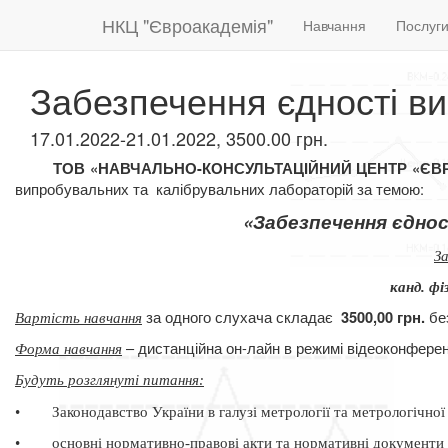
НКЦ "Євроакадемія"
Навчання
Послуг
Забезпечення єдності ви
17.01.2022-21.01.2022, 3500.00 грн.
ТОВ «НАВЧАЛЬНО-КОНСУЛЬТАЦІЙНИЙ ЦЕНТР «Є
випробувальних та
калібрувальних лабораторій за темою:
«Забезпечення єднос
З
канд. фі
за одного слухача складає
бе
3500,00 грн.
Вартість навчання
– дистанційна он-лайн в режимі відеоконферен
Форма навчання
Будуть розглянуті питання
:
•
Законодавство України в галузі метрології та метрологічної
•
основні нормативно-правові акти та нормативні документи 