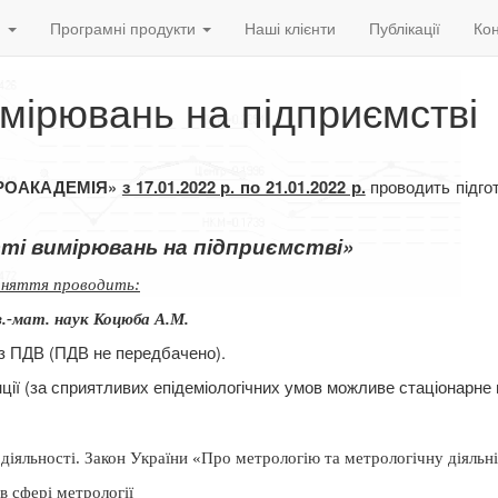
и
Програмні продукти
Наші клієнти
Публікації
Кон
мірювань на підприємстві
проводить підго
ВРОАКАДЕМІЯ»
з 17.01.2022 р. по 21.01.2022 р.
ті вимірювань на підприємстві»
аняття проводить:
з.-мат. наук Коцюба А.М.
з ПДВ (ПДВ не передбачено).
ції (за сприятливих епідеміологічних умов можливе стаціонарне 
 діяльності. Закон України «Про метрологію та метрологічну діяльн
в сфері метрології