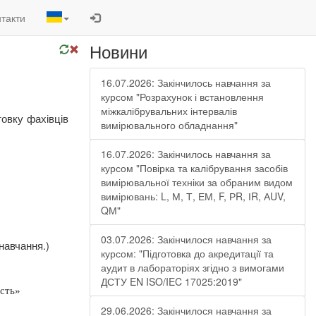
такти
Новини
16.07.2026: Закінчилось навчання за
курсом "Розрахунок і встановлення
міжкалібрувальних інтервалів
товку
фахівців
вимірювального обладнання"
16.07.2026: Закінчилось навчання за
курсом "Повірка та калібрування засобів
вимірювальної техніки за обраним видом
вимірювань: L, М, Т, ЕМ, F, РR, ІR, АUV,
QМ"
03.07.2026: Закінчилося навчання за
навчання.)
курсом: "Підготовка до акредитації та
аудит в лабораторіях згідно з вимогами
ДСТУ EN ISO/IEC 17025:2019"
ість»
29.06.2026: Закінчилося навчання за