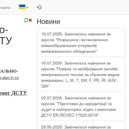
такти
Новини
о-
16.07.2026: Закінчилось навчання за
СТУ
курсом "Розрахунок і встановлення
міжкалібрувальних інтервалів
вимірювального обладнання"
16.07.2026: Закінчилось навчання за
курсом "Повірка та калібрування засобів
ЧАЛЬНО-
вимірювальної техніки за обраним видом
 якості та
вимірювань: L, М, Т, ЕМ, F, РR, ІR, АUV,
QМ"
имог ДСТУ
03.07.2026: Закінчилося навчання за
курсом: "Підготовка до акредитації та
аудит в лабораторіях згідно з вимогами
ДСТУ EN ISO/IEC 17025:2019"
29.06.2026: Закінчилося навчання за