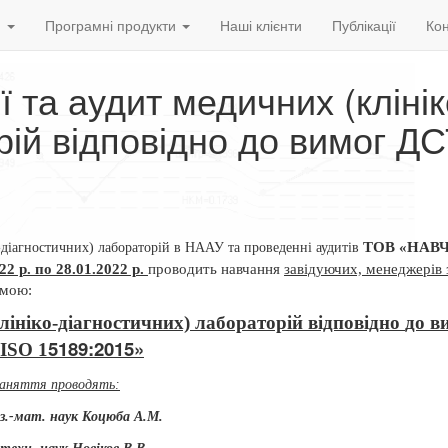
и
Програмні продукти
Наші клієнти
Публікації
Кон
ї та аудит медичних (клінік
рій відповідно до вимог Д
ТОВ «НАВ
о-діагностичних) лабораторій в НААУ та проведенні аудитів
022 р. по 28.01.2022 р.
проводить навчання
завідуючих, менеджерів з
амою:
клініко-діагностичних) лабораторій
відповідно
до в
5189:2015»
ISO 1
аняття проводять:
із.-мат. наук Коцюба А.М.