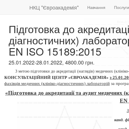
НКЦ "Євроакадемія"
Навчання
Послуг
Підготовка до акредитаці
діагностичних) лаборато
EN ISO 15189:2015
25.01.2022-28.01.2022, 4800.00 грн.
З метою підготовки до акредитації (наглядів) медичних (клінік
КОНСУЛЬТАЦІЙНИЙ ЦЕНТР «ЄВРОАКАДЕМІЯ»
з 25.01.2
фахівців медичних (клініко-діагностичних) лабораторій
за прогр
«Підготовка до акредитації та аудит
медичних
(
EN
З
канд. ф