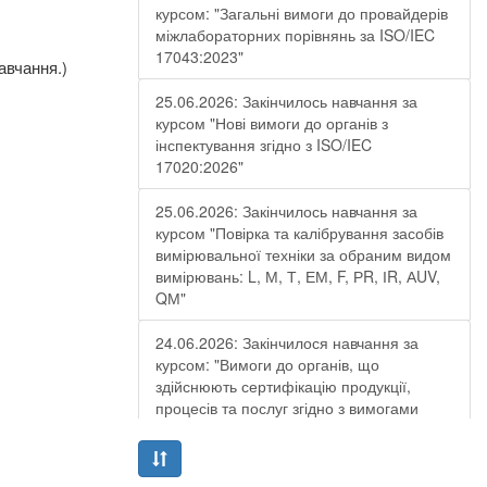
курсом: "Загальні вимоги до провайдерів
міжлабораторних порівнянь за ISO/IEC
17043:2023"
авчання.)
25.06.2026: Закінчилось навчання за
курсом "Нові вимоги до органів з
інспектування згідно з ISO/IEC
17020:2026"
25.06.2026: Закінчилось навчання за
курсом "Повірка та калібрування засобів
вимірювальної техніки за обраним видом
вимірювань: L, М, Т, ЕМ, F, РR, ІR, АUV,
QМ"
24.06.2026: Закінчилося навчання за
курсом: "Вимоги до органів, що
здійснюють сертифікацію продукції,
процесів та послуг згідно з вимогами
ДСТУ EN ISO/IEC 17065:2019"
19.06.2026: Закінчилося навчання за