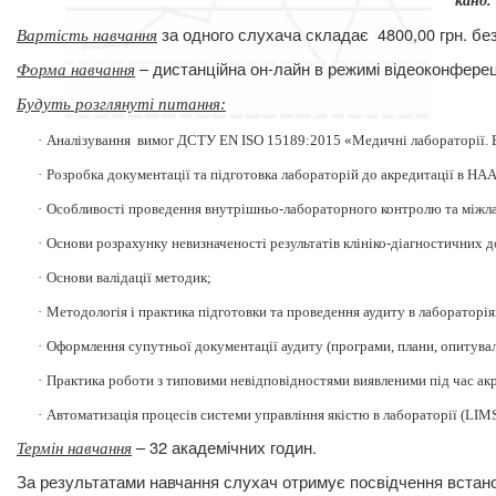
канд.
за одного слухача складає
4800,00 грн. б
Вартість навчання
– дистанційна он-лайн в режимі відеоконферец
Форма навчання
Будуть розглянуті питання
:
·
Аналізування
вимог ДСТУ E
N
ISO 15189:2015 «Медичні лабораторії. В
·
Розробка документації та підготовка лабораторій до акредитації в НАА
·
Особливості проведення внутрішньо-лабораторного контролю та міжла
·
Основи розрахунку невизначеності результатів клініко-діагностичних 
·
Основи валідації методик;
·
Методологія і практика підготовки та проведення аудиту в лаборатор
·
Оформлення супутньої документації аудиту (програми, плани, опитуваль
·
Практика роботи з типовими невідповідностями виявленими під час а
·
Автоматизація процесів системи управління якістю в лабораторії (
LIM
– 32 академічних годин.
Термін навчання
За результатами навчання слухач отримує посвідчення встано