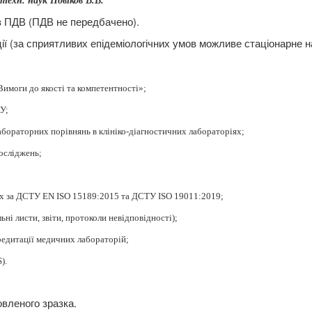
 техн. наук Новіков В.В.
ез ПДВ (ПДВ не передбачено).
ії (за сприятливих епідеміологічних умов можливе стаціонарне н
имоги до якості та компетентності»;
У;
бораторних порівнянь в клініко-діагностичних лабораторіях;
досліджень;
іях за ДСТУ EN ISO 15189:2015 та ДСТУ ISO 19011:2019;
ні листи, звіти, протоколи невідповідності);
кредитації медичних
лабораторій;
S
).
вленого зразка.