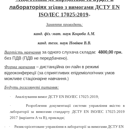
лабораторіях
згідно
з вимогами ДСТУ EN
ISO/IEC 17025:2019
»
Заняття проводять:
канд.
фіз.-мат. наук Коцюба А.М.
канд.
техн. наук Новіков В.В.
за одного слухача складає
4800,00 грн.
Вартість навчання
без ПДВ (ПДВ не передбачено).
– дистанційна он-лайн в режимі
Форма навчання
відеоконфереції (за сприятливих епідеміологічних умов
можливе стаціонарне навчання.)
Будуть розглянуті питання
:
·
Аналізування вимог ДСТУ EN ISO/IEC 17025:2019;
·
Розроблення документації системи управління якістю в
лабораторії за вимогами стандарту ДСТУ EN ISO/IEC 17025:2019
(
;
2017
варіанти А та В
), приклади
·
·
Ризик-орієнтоване управління в лабораторії за вимогами ДСТУ EN