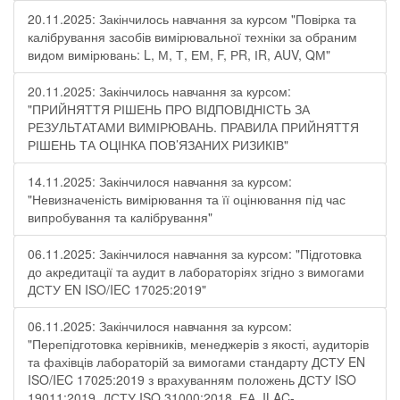
20.11.2025: Закінчилось навчання за курсом "Повірка та
калібрування засобів вимірювальної техніки за обраним
видом вимірювань: L, М, Т, ЕМ, F, РR, ІR, АUV, QМ"
20.11.2025: Закінчилось навчання за курсом:
"ПРИЙНЯТТЯ РІШЕНЬ ПРО ВІДПОВІДНІСТЬ ЗА
РЕЗУЛЬТАТАМИ ВИМІРЮВАНЬ. ПРАВИЛА ПРИЙНЯТТЯ
РІШЕНЬ ТА ОЦІНКА ПОВ’ЯЗАНИХ РИЗИКІВ"
14.11.2025: Закінчилося навчання за курсом:
"Невизначеність вимірювання та її оцінювання під час
випробування та калібрування"
06.11.2025: Закінчилося навчання за курсом: "Підготовка
до акредитації та аудит в лабораторіях згідно з вимогами
ДСТУ EN ISO/IEC 17025:2019"
06.11.2025: Закінчилося навчання за курсом:
"Перепідготовка керівників, менеджерів з якості, аудиторів
та фахівців лабораторій за вимогами стандарту ДСТУ EN
ISO/IEC 17025:2019 з врахуванням положень ДСТУ ISO
19011:2019, ДСТУ ISO 31000:2018, ЕА, ILAC-