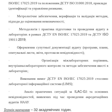
ISO/IEC 17025:2019 та положенням ДСТУ ISO 31000:2018, приклади
ідентифікації та управління ризиками;
·
Метрологічне забезпечення, верифікація та валідація методик,
підходи до оцінювання невизначеності;
·
Методологія і
практика підготовки та проведення аудиту в
ISO
лабораторіях в рамках ДСТУ EN ISO/IEC 17025:2019 та ДСТУ
:2019;
19011
·
Оформлення супутньої документації аудиту (програми, плани,
опитувальні листи, звіти, протоколи невідповідності);
·
Організація міжлабораторних порівнянь,
внутрішньолабораторного контролю та методи забезпечення якості в
лабораторіях;
·
Виконання вимог ДСТУ EN ISO/IEC 17025:2019 стосовно
);
лабораторної інформаційної системи (
LIMS
ILAC
G
·
Аналіз практичних ситуацій за
-
3
та основних
невідповідностей, виявлених під час проведення акредитаційних
аудитів
НААУ.
– 32 академічних годин.
Термін навчання