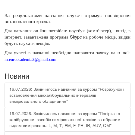
За результатами навчання слухач отримує посвідчення
встановленого зразка.
-
line
Для навчання
on
потрібен: ноутбук (комп’ютер),
вихід в
Skype
інтернет, завантажена програма
на робоче місце, звідки
будуть слухати лекцію.
e
-
mail
Для участі в навчанні необхідно направити заявку на
:
m
.
euroacademia
2@
gmail
.
com
Новини
16.07.2026: Закінчилось навчання за курсом "Розрахунок і
встановлення міжкалібрувальних інтервалів
вимірювального обладнання"
16.07.2026: Закінчилось навчання за курсом "Повірка та
калібрування засобів вимірювальної техніки за обраним
видом вимірювань: L, М, Т, ЕМ, F, РR, ІR, АUV, QМ"