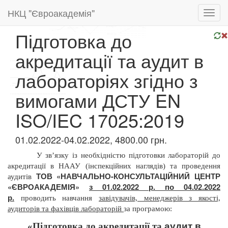
НКЦ "Євроакадемія"
Toggl
navig
Підготовка до
акредитації та аудит в
лабораторіях згідно з
вимогами ДСТУ EN
ISO/IEC 17025:2019
01.02.2022-04.02.2022, 4800.00 грн.
У зв’язку із необхідністю підготовки лабораторій до
акредитації в НААУ (інспекційних наглядів) та проведення
ТОВ «НАВЧАЛЬНО-КОНСУЛЬТАЦІЙНИЙ ЦЕНТР
аудитів
«ЄВРОАКАДЕМІЯ»
з 01.02.2022 р. по 04.02.2022
р.
проводить
навчання
завідувачів, менеджерів з якості,
аудиторів та фахівців лабораторій
за програмою:
аудит в
«Підготовка до акредитації та