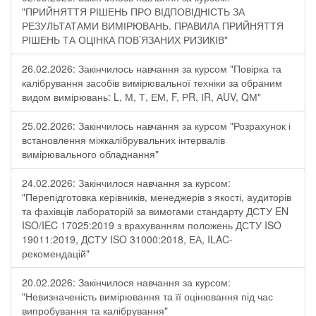
"ПРИЙНЯТТЯ РІШЕНЬ ПРО ВІДПОВІДНІСТЬ ЗА
РЕЗУЛЬТАТАМИ ВИМІРЮВАНЬ. ПРАВИЛА ПРИЙНЯТТЯ
РІШЕНЬ ТА ОЦІНКА ПОВ’ЯЗАНИХ РИЗИКІВ"
26.02.2026: Закінчилось навчання за курсом "Повірка та
калібрування засобів вимірювальної техніки за обраним
видом вимірювань: L, М, Т, ЕМ, F, РR, ІR, АUV, QМ"
25.02.2026: Закінчилось навчання за курсом "Розрахунок і
встановлення міжкалібрувальних інтервалів
вимірювального обладнання"
24.02.2026: Закінчилося навчання за курсом:
"Перепідготовка керівників, менеджерів з якості, аудиторів
та фахівців лабораторій за вимогами стандарту ДСТУ EN
ISO/IEC 17025:2019 з врахуванням положень ДСТУ ISO
19011:2019, ДСТУ ISO 31000:2018, ЕА, ILAC-
рекомендацій"
20.02.2026: Закінчилося навчання за курсом:
"Невизначеність вимірювання та її оцінювання під час
випробування та калібрування"