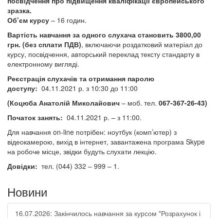
посвідчення про підвищення кваліфікації європейського
зразка.
Об’єм курсу
– 16 годин.
Вартість навчання за одного слухача становить 3800,00
грн. (без сплати ПДВ)
, включаючи роздатковий матеріал до
курсу, посвідчення, авторський переклад тексту стандарту в
електронному вигляді.
Реєстрація слухачів та отримання паролю
доступу:
04.11.2021 р. з 10:30 до 11:00
(
Коцюба Анатолій Миколайович
– моб. тел.
067-367-26-43
)
Початок занять:
04.11.2021 р. – з 11:00.
Для навчання on-line потрібен: ноутбук (комп’ютер) з
відеокамерою, вихід в інтернет, завантажена програма Skype
на робоче місце, звідки будуть слухати лекцію.
Довідки:
тел. (044) 332 – 999 – 1.
Новини
16.07.2026: Закінчилось навчання за курсом "Розрахунок і