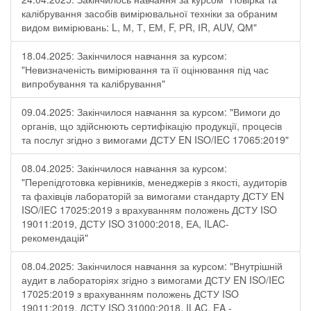
калібрування засобів вимірювальної техніки за обраним
видом вимірювань: L, М, Т, ЕМ, F, РR, ІR, АUV, QМ"
18.04.2025: Закінчилося навчання за курсом:
"Невизначеність вимірювання та її оцінювання під час
випробування та калібрування"
09.04.2025: Закінчилося навчання за курсом: "Вимоги до
органів, що здійснюють сертифікацію продукції, процесів
та послуг згідно з вимогами ДСТУ EN ISO/IEC 17065:2019"
08.04.2025: Закінчилося навчання за курсом:
"Перепідготовка керівників, менеджерів з якості, аудиторів
та фахівців лабораторій за вимогами стандарту ДСТУ EN
ISO/IEC 17025:2019 з врахуванням положень ДСТУ ISO
19011:2019, ДСТУ ISO 31000:2018, ЕА, ILAC-
рекомендацій"
08.04.2025: Закінчилося навчання за курсом: "Внутрішній
аудит в лабораторіях згідно з вимогами ДСТУ EN ISO/IEC
17025:2019 з врахуванням положень ДСТУ ISO
19011:2019, ДСТУ ISO 31000:2018, ILAC, EA -