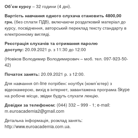
Об’єм курсу
– 32 години (4 дні).
Вартість навчання одного слухача становить 4800,00
грн.
(без сплати ПДВ), включаючи роздатковий матеріал до
курсу, посвідчення, авторський переклад тексту стандарту в
електронному вигляді.
Реєстрація слухачів та отримання паролю
доступу:
20.09.2021 р. з 11:30 до 12:00
(Новіков Володимир Володимирович – моб. тел. 097-923-50-
42
)
Початок занять:
20.09.2021 р. з 12:00.
Для навчання on-line потрібен: ноутбук (комп’ютер) з
відеокамерою, вихід в інтернет, завантажена програма Skype
на робоче місце,
звідки будуть слухати лекцію.
Довідки за телефоном:
(044) 332 – 999 - 1; e-mail:
m.euroacademia2@gmail.com
Детальна інформація, розклад занять:
http://www.euroacademia.com.ua.