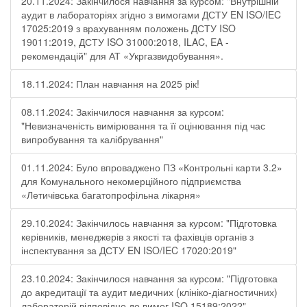
20.11.2024: Закінчилося навчання за курсом: "Внутрішній
аудит в лабораторіях згідно з вимогами ДСТУ EN ISO/IEC
17025:2019 з врахуванням положень ДСТУ ISO
19011:2019, ДСТУ ISO 31000:2018, ILAC, EA -
рекомендацій" для АТ «Укргазвидобування».
18.11.2024: План навчання на 2025 рік!
08.11.2024: Закінчилося навчання за курсом:
"Невизначеність вимірювання та її оцінювання під час
випробування та калібрування"
01.11.2024: Було впроваджено ПЗ «Контрольні карти 3.2»
для Комунального некомерційного підприємства
«Летичівська багатопрофільна лікарня»
29.10.2024: Закінчилось навчання за курсом: "Підготовка
керівників, менеджерів з якості та фахівців органів з
інспектування за ДСТУ EN ISO/IEC 17020:2019"
23.10.2024: Закінчилося навчання за курсом: "Підготовка
до акредитації та аудит медичних (клініко-діагностичних)
лабораторій відповідно до вимог ISO 15189:2022"