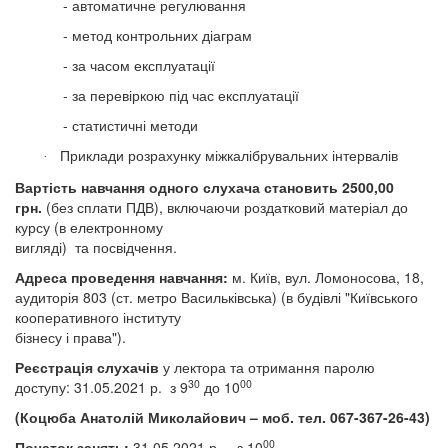
- автоматичне регулювання
- метод контрольних діаграм
- за часом експлуатації
- за перевіркою під час експлуатації
- статистичні методи
Приклади розрахунку міжкалібрувальних інтервалів
·
Вартість навчання одного слухача становить 2
5
00,00
грн.
(без сплати ПДВ), включаючи роздатковий матеріал до
курсу
(
в електронному
вигляді)
та посвідчення.
Адреса проведення навчання:
м. Київ, вул. Ломоносова, 18,
аудиторія 803 (ст. метро Васильківська) (в будівлі "Київського
кооперативного інституту
бізнесу і права").
Реєстрація слухачів
у лектора
та отримання паролю
30
00
доступу
:
31.05.2021 р.
з 9
до 10
(Коцюба Анатолій Миколайович – моб. тел. 067-367-26-43)
00
Початок занять:
31.05.2021 р. – з 10
.