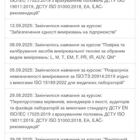
ISO/IEC 17025:2019 з врахуванням положень ДСТУ ISO
19011:2019, ДСТУ ISO 31000:2018, ЕА, ILAC-
рекомендацій"
12.09.2025: Закінчилося навчання за курсом:
"Забезпечення єдності вимірювань на підприємстві"
08.09.2025: Закінчилось навчання за курсом "Повірка та
калібрування засобів вимірювальної техніки за обраним
видом вимірювань: L, М, Т, ЕМ, F, РR, ІR, АUV, QМ"
05.09.2025: Закінчилося навчання за курсом: "Розрахунок
невизначеності вимірювання за ISO/TS 20914:2019 згідно
з вимогами ISO 15189:2022 для медичних лабораторій"
29.08.2025: Закінчилося навчання за курсом:
"Перепідготовка керівників, менеджерів з якості, аудиторів
та фахівців лабораторій за вимогами стандарту ДСТУ EN
ISO/IEC 17025:2019 з врахуванням положень ДСТУ ISO
19011:2019, ДСТУ ISO 31000:2018, ЕА, ILAC-
рекомендацій"
29.08.2025: Закінчилося навчання за курсом: "Внутрішній