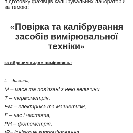
підготовку фахівців калібрувальних лабораторій
за темою:
«Повірка та калібрування
засобів вимірювальної
техніки»
за обраним видом вимірювань:
L – довжина,
М – маса та пов’язані з нею величини,
Т – термометрія,
ЕМ – електрика та магнетизм,
F – час і частота,
РR – фотометрія,
ІR– іонізуюче випромінювання,