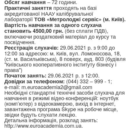
– 72 години.
Обсяг навчання
проходять на базі
Практичні заняття
акредитованої НААУ калібрувальної
лабораторії
ТОВ «Метролоджі сервіс» (м. Київ).
Вартість навчання за одного слухача
(без сплати ПДВ),
становить 4500,00 грн.
включаючи роздатковий матеріал до курсу та
посвідчення.
29.06.2021 р. з 9:00 до
Реєстрація слухачів:
12:00 за адресою: м. Київ, вул. Ломоносова, 18,
(ст. м. Васильківська), 8 поверх, ауд. 803 (будівля
"Київського кооперативного інституту бізнесу і
права")
29.06.2021 р. з 12:00.
Початок занять:
(044) 332 – 999 - 1;
Довідки за телефоном:
e-mail: m.euroacademia2@gmail.com
Необхідні стандартні технічні засоби слухача для
навчання в режимі відео-конференцій: ноутбук
(комп’ютер) з відеокамерою, вихід в інтернет,
завантажена програма Skype на робоче місце,
звідки будуть слухати лекцію.
Детальна інформація, розклад занять:
http://www.euroacademia.com.ua.