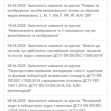
24.04.2025: Закінчилось навчання за курсом "Повірка та
калібрування засобів вимірювальної техніки за обраним
видом вимірювань: L, М, Т, ЕМ, F, РR, ІR, АUV, QМ"
18.04.2025: Закінчилося навчання за курсом:
"Невизначеність вимірювання та її оцінювання під час
випробування та калібрування"
09.04.2025: Закінчилося навчання за курсом: "Вимоги до
органів, що здійснюють сертифікацію продукції, процесів
та послуг згідно з вимогами ДСТУ EN ISO/IEC 17065:2019"
08.04.2025: Закінчилося навчання за курсом:
"Перепідготовка керівників, менеджерів з якості, аудиторів
та фахівців лабораторій за вимогами стандарту ДСТУ EN
ISO/IEC 17025:2019 з врахуванням положень ДСТУ ISO
19011:2019, ДСТУ ISO 31000:2018, ЕА, ILAC-
рекомендацій"
08.04.2025: Закінчилося навчання за курсом: "Внутрішній
аудит в лабораторіях згідно з вимогами ДСТУ EN ISO/IEC
17025:2019 з врахуванням положень ДСТУ ISO