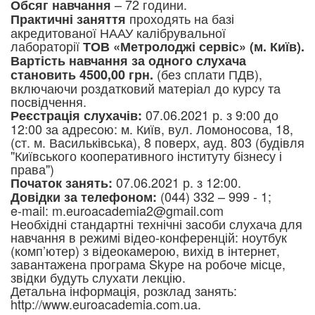
– 72 години.
Обсяг навчання
проходять на базі
Практичні заняття
акредитованої НААУ калібрувальної
лабораторії
ТОВ «Метролоджі сервіс» (м. Київ).
Вартість навчання за одного слухача
(без сплати ПДВ),
становить 4500,00 грн.
включаючи роздатковий матеріал до курсу та
посвідчення.
07.06.2021 р. з 9:00 до
Реєстрація слухачів:
12:00 за адресою: м. Київ, вул. Ломоносова, 18,
(ст. м. Васильківська), 8 поверх, ауд. 803 (будівля
"Київського кооперативного інституту бізнесу і
права")
07.06.2021 р. з 12:00.
Початок занять:
(044) 332 – 999 - 1;
Довідки за телефоном:
e-mail: m.euroacademia2@gmail.com
Необхідні стандартні технічні засоби слухача для
навчання в режимі відео-конференцій: ноутбук
(комп’ютер) з відеокамерою, вихід в інтернет,
завантажена програма Skype на робоче місце,
звідки будуть слухати лекцію.
Детальна інформація, розклад занять:
http://www.euroacademia.com.ua.