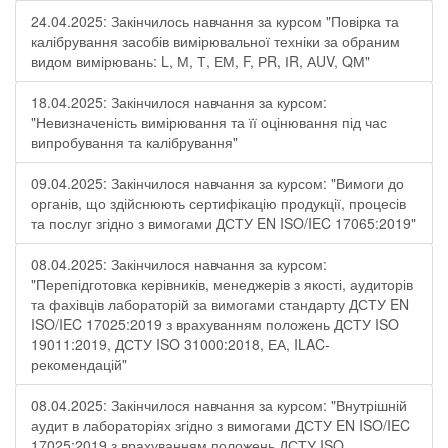
24.04.2025: Закінчилось навчання за курсом "Повірка та
калібрування засобів вимірювальної техніки за обраним
видом вимірювань: L, М, Т, ЕМ, F, РR, ІR, АUV, QМ"
18.04.2025: Закінчилося навчання за курсом:
"Невизначеність вимірювання та її оцінювання під час
випробування та калібрування"
09.04.2025: Закінчилося навчання за курсом: "Вимоги до
органів, що здійснюють сертифікацію продукції, процесів
та послуг згідно з вимогами ДСТУ EN ISO/IEC 17065:2019"
08.04.2025: Закінчилося навчання за курсом:
"Перепідготовка керівників, менеджерів з якості, аудиторів
та фахівців лабораторій за вимогами стандарту ДСТУ EN
ISO/IEC 17025:2019 з врахуванням положень ДСТУ ISO
19011:2019, ДСТУ ISO 31000:2018, ЕА, ILAC-
рекомендацій"
08.04.2025: Закінчилося навчання за курсом: "Внутрішній
аудит в лабораторіях згідно з вимогами ДСТУ EN ISO/IEC
17025:2019 з врахуванням положень ДСТУ ISO