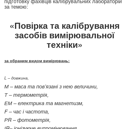
підготовку фахівців калібрувальних лабораторій
за темою:
«Повірка та калібрування
засобів вимірювальної
техніки»
за обраним видом вимірювань:
L – довжина,
М – маса та пов’язані з нею величини,
Т – термометрія,
ЕМ – електрика та магнетизм,
F – час і частота,
РR – фотометрія,
ІR– іонізуюче випромінювання,