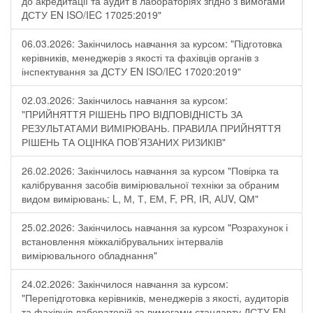
до акредитації та аудит в лабораторіях згідно з вимогами
ДСТУ EN ISO/IEC 17025:2019"
06.03.2026: Закінчилось навчання за курсом: "Підготовка
керівників, менеджерів з якості та фахівців органів з
інспектування за ДСТУ EN ISO/IEC 17020:2019"
02.03.2026: Закінчилось навчання за курсом:
"ПРИЙНЯТТЯ РІШЕНЬ ПРО ВІДПОВІДНІСТЬ ЗА
РЕЗУЛЬТАТАМИ ВИМІРЮВАНЬ. ПРАВИЛА ПРИЙНЯТТЯ
РІШЕНЬ ТА ОЦІНКА ПОВ’ЯЗАНИХ РИЗИКІВ"
26.02.2026: Закінчилось навчання за курсом "Повірка та
калібрування засобів вимірювальної техніки за обраним
видом вимірювань: L, М, Т, ЕМ, F, РR, ІR, АUV, QМ"
25.02.2026: Закінчилось навчання за курсом "Розрахунок і
встановлення міжкалібрувальних інтервалів
вимірювального обладнання"
24.02.2026: Закінчилося навчання за курсом:
"Перепідготовка керівників, менеджерів з якості, аудиторів
та фахівців лабораторій за вимогами стандарту ДСТУ EN