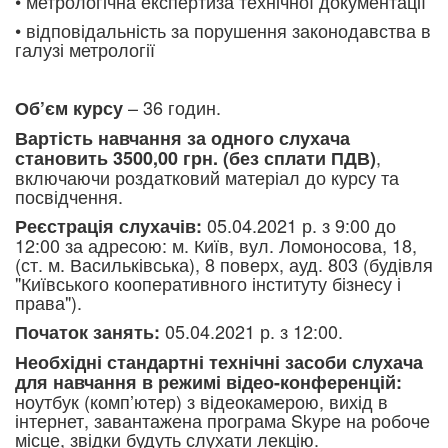
• метрологічн
а експер
тиза технічної документації
• відповідальність за порушення законодавства в
галузі метрології
– 36 годин.
Об’єм курсу
Вартість навчання за одного слухача
,
становить 3500,00 грн. (без сплати ПДВ)
включаючи роздатковий матеріал до курсу та
посвідчення.
05.04.2021 р. з 9:00 до
Реєстрація слухачів:
12:00 за адресою: м. Київ, вул. Ломоносова, 18,
(ст. м. Васильківська), 8 поверх, ауд. 803 (будівля
"Київського кооперативного інституту бізнесу і
права").
05.04.2021 р. з 12:00.
Початок занять:
Необхідні стандартні технічні засоби слухача
для навчання в режимі відео-конференцій:
ноутбук (комп’ютер) з відеокамерою, вихід в
інтернет, завантажена програма Skype на робоче
місце, звідки будуть слухати лекцію.