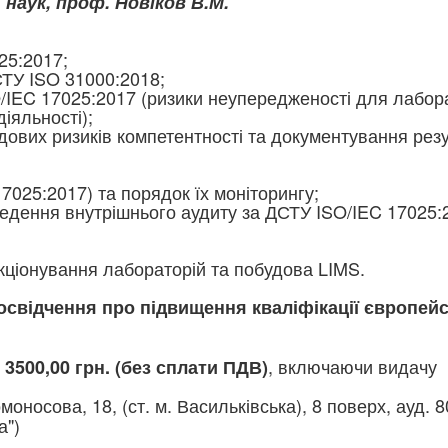
. наук, проф. Новіков В.М.
25:2017;
СТУ ISO 31000:2018;
/IEC 17025:2017 (ризики неупередженості для лаборато
діяльності);
дових ризиків компетентності та документування
резу
7025:2017) та порядок їх моніторингу;
оведення внутрішнього аудиту за ДСТУ ISO/IEC 17025:
ціонування лабораторій та побудова LIMS.
освідчення про підвищення кваліфікації європей
, включаючи видачу
3500,00 грн. (без сплати ПДВ)
моносова, 18, (ст. м. Васильківська), 8 поверх, ауд. 
а")