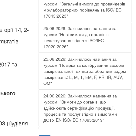
курсом: "Загальні вимоги до провайдерів
міжлабораторних порівнянь за ISO/IEC
17043:2023"
25.06.2026: Закінчилось навчання за
рії 1-ї, 2-
курсом "Нові вимоги до органів з
льтатів
інспектування згідно з ISO/IEC
17020:2026"
25.06.2026: Закінчилось навчання за
2017 та
курсом "Повірка та калібрування засобів
вимірювальної техніки за обраним видом
вимірювань: L, М, Т, ЕМ, F, РR, ІR, АUV,
QМ"
ського
24.06.2026: Закінчилося навчання за
курсом: "Вимоги до органів, що
здійснюють сертифікацію продукції,
процесів та послуг згідно з вимогами
ДСТУ EN ISO/IEC 17065:2019"
803 (будівля
19.06.2026: Закінчилося навчання за