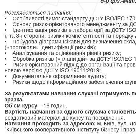
д-р фіз.-мат
Розглядаються питання:
• Особливості вимог стандарту ДСТУ ISO/IEC 170
• Основи ризик-орієнтованого менеджм
енту за Д
• Ідентифікація ризиків в лабораторії за ДСТУ ISO
ї, та 3-ї сторони, ризики компетентності та порядку 
• Побудова діаграми Ісікави для визначення скла
(«протоколи» ідентифікації ризиків);
• Аналізування та оцінювання рівнів ризику;
• Обробка ризиків («плани дій» за ДСТУ ISO/IEC 1
• Ризик-орієнтований підхід до організації та пр
новою версією ДСТУ ISO 19011:2019;
• Документальне оформлення
аудиту;
• Ризики щодо інформаційного забезпечення функ
За результатами навчання слухачі отримують п
зразка.
– 16 годин.
Об’єм курсу
Вартість навчання за одного слухача становить 
роздатковий матеріал до курсу та посвідчення.
м. Київ, вул. Ло
Навчання проходить за адресою:
"Київського кооперативного інституту бізнесу і прав