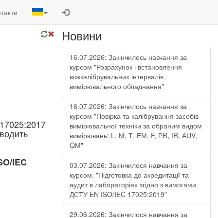
такти
Новини
16.07.2026: Закінчилось навчання за
курсом "Розрахунок і встановлення
міжкалібрувальних інтервалів
вимірювального обладнання"
16.07.2026: Закінчилось навчання за
курсом "Повірка та калібрування засобів
 17025:2017
вимірювальної техніки за обраним видом
водить
вимірювань: L, М, Т, ЕМ, F, РR, ІR, АUV,
QМ"
SO/IEC
03.07.2026: Закінчилося навчання за
курсом: "Підготовка до акредитації та
аудит в лабораторіях згідно з вимогами
ДСТУ EN ISO/IEC 17025:2019"
29.06.2026: Закінчилося навчання за