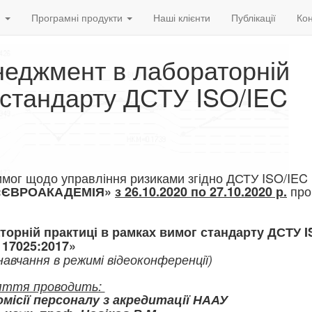
и
Програмні продукти
Наші клієнти
Публікації
Кон
неджмент в лабораторній
 стандарту ДСТУ ISO/IEC
мог щодо управління ризиками згідно ДСТУ ISO/IEC
про
 «ЄВРОАКАДЕМІЯ»
з 26.10.2020 по 27.10.2020 р.
орній практиці в рамках вимог стандарту ДСТУ I
17025:2017»
авчання в режимі відеокон
ференції)
яття пр
оводить:
місії персоналу з акредитації НААУ