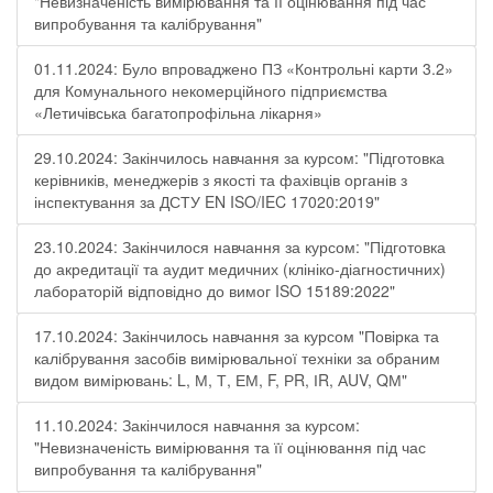
"Невизначеність вимірювання та її оцінювання під час
випробування та калібрування"
01.11.2024: Було впроваджено ПЗ «Контрольні карти 3.2»
для Комунального некомерційного підприємства
«Летичівська багатопрофільна лікарня»
29.10.2024: Закінчилось навчання за курсом: "Підготовка
керівників, менеджерів з якості та фахівців органів з
інспектування за ДСТУ EN ISO/IEC 17020:2019"
23.10.2024: Закінчилося навчання за курсом: "Підготовка
до акредитації та аудит медичних (клініко-діагностичних)
лабораторій відповідно до вимог ISO 15189:2022"
17.10.2024: Закінчилось навчання за курсом "Повірка та
калібрування засобів вимірювальної техніки за обраним
видом вимірювань: L, М, Т, ЕМ, F, РR, ІR, АUV, QМ"
11.10.2024: Закінчилося навчання за курсом:
"Невизначеність вимірювання та її оцінювання під час
випробування та калібрування"