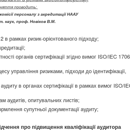
няття проводить:
комісії персоналу з акредитації НААУ
т. наук, проф. Новіков В.М.
2 в рамках ризик-орієнтованого підходу;
кредитації;
тності органів сертифікації згідно вимог ISO/IEC 170
цесу управління ризиками, підходи до ідентифікації,
 аудиту в органах сертифікації в рамках вимог ISO/I
ам аудитів, опитувальних листів;
ормлення супутньої документації аудиту;
ідчення про підвищення кваліфікації аудитора