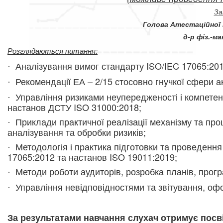
За
Голова Атестаційної 
д-р фіз.-ма
Розглядаються питання:
Аналізування вимог стандарту ISO/IEC 17065:201
·
Рекомендації ЕА – 2/15 стосовно гнучкої сфери а
·
Управління ризикам
и неупередженості і комп
етен
·
настанов ДСТУ ISO 31000:2018;
Приклади практичної реалізації механізму та про
·
аналізування та обробки ризиків;
Методологія і практика підготовки та проведення
·
17065:2012 та настанов ISO 19011:2019;
Методи роботи аудиторів, розробка планів, прогр
·
Управління невідповідностями та звітування, оф
·
За результатами навчання слухач отримує посв