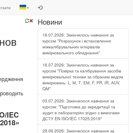
такти
Новини
16.07.2026: Закінчилось навчання за
анов
курсом "Розрахунок і встановлення
міжкалібрувальних інтервалів
вимірювального обладнання"
16.07.2026: Закінчилось навчання за
курсом "Повірка та калібрування засобів
вимірювальної техніки за обраним видом
твердження
вимірювань: L, М, Т, ЕМ, F, РR, ІR, АUV,
QМ"
проводить
03.07.2026: Закінчилося навчання за
курсом: "Підготовка до акредитації та
O/IEC
аудит в лабораторіях згідно з вимогами
ДСТУ EN ISO/IEC 17025:2019"
:2018»
29.06.2026: Закінчилося навчання за