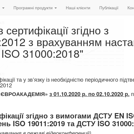
и
Програмні продукти
Наші клієнти
Публікації
Кон
 сертифікації згідно з
:2012 з врахуванням наст
 ISO 31000:2018"
ікації та у зв’язку із необхідністю періодичного під
:2012
 «ЄВРОАКАДЕМІЯ»
з
01.10.2020 р. по 02.10.2020 р.
фікації згідно з вимогами
ДСТУ EN IS
нь ISO 19011:2
019 та ДСТУ ISO 31000
авчання в режимі відеоконференції)