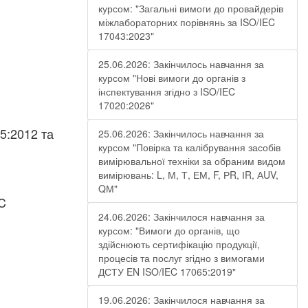
курсом: "Загальні вимоги до провайдерів
міжлабораторних порівнянь за ISO/IEC
17043:2023"
25.06.2026: Закінчилось навчання за
курсом "Нові вимоги до органів з
інспектування згідно з ISO/IEC
17020:2026"
65:2012 та
25.06.2026: Закінчилось навчання за
курсом "Повірка та калібрування засобів
вимірювальної техніки за обраним видом
вимірювань: L, М, Т, ЕМ, F, РR, ІR, АUV,
QМ"
EC
24.06.2026: Закінчилося навчання за
курсом: "Вимоги до органів, що
здійснюють сертифікацію продукції,
процесів та послуг згідно з вимогами
ДСТУ EN ISO/IEC 17065:2019"
19.06.2026: Закінчилося навчання за