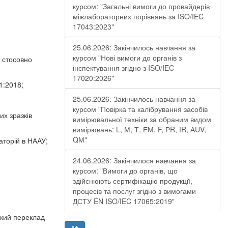
курсом: "Загальні вимоги до провайдерів
міжлабораторних порівнянь за ISO/IEC
17043:2023"
25.06.2026: Закінчилось навчання за
курсом "Нові вимоги до органів з
 стосовно
інспектування згідно з ISO/IEC
17020:2026"
1:2018;
25.06.2026: Закінчилось навчання за
курсом "Повірка та калібрування засобів
х зразків
вимірювальної техніки за обраним видом
вимірювань: L, М, Т, ЕМ, F, РR, ІR, АUV,
QМ"
аторій в НААУ;
24.06.2026: Закінчилося навчання за
курсом: "Вимоги до органів, що
здійснюють сертифікацію продукції,
процесів та послуг згідно з вимогами
ДСТУ EN ISO/IEC 17065:2019"
ький переклад
19.06.2026: Закінчилося навчання за