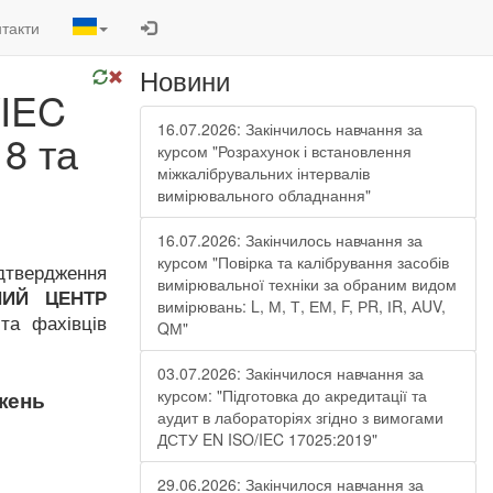
такти
Новини
/IEC
16.07.2026: Закінчилось навчання за
8 та
курсом "Розрахунок і встановлення
міжкалібрувальних інтервалів
вимірювального обладнання"
16.07.2026: Закінчилось навчання за
курсом "Повірка та калібрування засобів
дтвердження
вимірювальної техніки за обраним видом
НИЙ ЦЕНТР
вимірювань: L, М, Т, ЕМ, F, РR, ІR, АUV,
 та фахівців
QМ"
03.07.2026: Закінчилося навчання за
курсом: "Підготовка до акредитації та
ожень
аудит в лабораторіях згідно з вимогами
ДСТУ EN ISO/IEC 17025:2019"
29.06.2026: Закінчилося навчання за