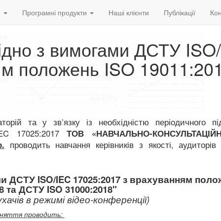
и
Програмні продукти
Наші клієнти
Публікації
Кон
гідно з вимогами ДСТУ ISO
ям положень ISO 19011:201
торій та у зв’язку із необхідністю періодичного пі
IEC 17025:2017
ТОВ «НАВЧАЛЬНО-КОНСУЛЬТАЦІЙ
р.
проводить навчання керівників з якості, аудиторів
ми ДСТУ ISO/IEC 17025:2017 з врахуванням пол
8 та ДСТУ ISO 31000:2018"
хачів в режимі відео-конференції)
няття проводить: