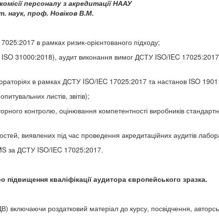
комісії персоналу з акредитації НААУ
т. наук, проф. Новіков В.М.
7025:2017 в рамках ризик-орієнтованого підходу;
 ISO 31000:2018), аудит виконання вимог ДСТУ ISO/IEC 17025:2017
бораторіях в рамках ДСТУ ISO/IEC 17025:2017 та настанов ISO 1901
итувальних листів, звітів);
рного контролю, оцінювання компетентності виробників стандартни
остей, виявлених під час проведення акредитаційних аудитів лабор
MS за ДСТУ ISO/IEC 17025:2017.
о підвищення кваліфікації аудитора європейського зразка.
ДВ) включаючи роздатковий матеріал до курсу, посвідчення, авторс