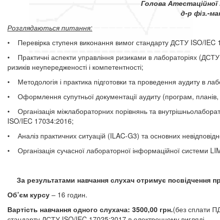
Голова Атестаційної 
д-р фіз.-ма
Розглядаються питання:
• Перевірка ступеня виконання вимог стандарту ДСТУ ISO/IEC 1
• Практичні аспекти управління ризиками в лабораторіях (ДСТУ
ризиків неупередженості і компетентності;
• Методологія і практика підготовки та проведення аудиту в ла
• Оформлення супутньої документації аудиту (програм, планів, оп
• Організація міжлабораторних порівнянь та внутрішньолаборато
ISO/IEC 17034:2016;
• Аналіз практичних ситуацій (ILAC-G3) та основних невідповідн
• Організація сучасної лабораторної інформаційної системи LI
За результатами навчання слухач отримує посвідчення пр
Об’єм курсу
– 16 годин.
Вартість навчання одного слухача:
3500,00 грн.
(без сплати П
стандарту ДСТУ ISO/IEC 17025:2017 в електронному вигляді.