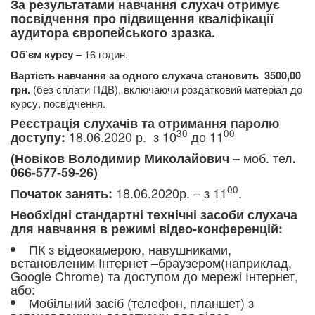
За результатами навчання слухач отримує
посвідчення про підвищення кваліфікації
аудитора європейського зразка.
– 16 годин.
Об’єм курсу
Вартість навчання за одного слухача становить
3500,00
(без сплати ПДВ), включаючи роздатковий матеріал до
грн.
курсу, посвідчення.
Реєстрація слухачів та отримання паролю
30
00
18.06.2020 р.
з 10
до 11
доступу:
моб. тел
(Новіков Володимир Миколайович –
.
066-577-59-26)
00
18.06.2020р. – з 11
.
Початок занять:
Необхідні стандартні технічні засоби слухача
для навчання в режимі відео-конференцій:
ПК з відеокамерою, навушниками,
встановленим Інтернет –браузером(наприклад,
Google Chrome) та доступом до мережі Інтернет,
або:
Мобільний засіб (телефон, планшет) з