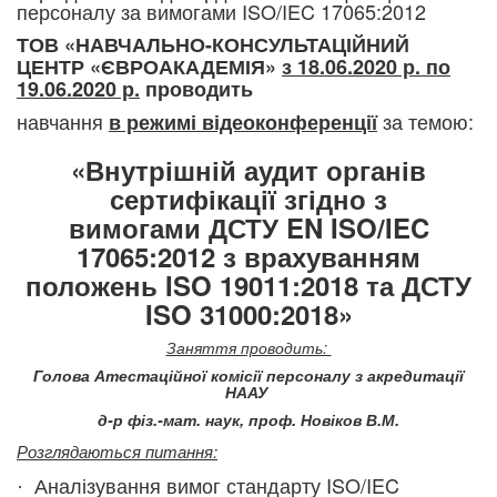
персоналу
​ за вимогами ISO/IEC 17065:2012
ТОВ «НАВЧАЛЬНО-КОНСУЛЬТАЦІЙНИЙ
ЦЕНТР «ЄВРОАКАДЕМІЯ»
з
18.06.2020 р. по
19.06.2020 р.
проводить
навчання
за темою:
в режимі відеоконференції
«Внутрішній аудит органів
сертифікації згідно з
вимогами
ДСТУ EN ISO/IEC
17065:2012
з врахуванням
положень ISO 19011:2018 та ДСТУ
ISO 31000:2018»
Заняття проводить:
Голова Атестаційної комісії персоналу з акредитації
НААУ
д-р фіз.-мат. наук, проф. Новіков В.М.
Розглядаються питання:
Аналізування вимог стандарту ISO/IEC
·