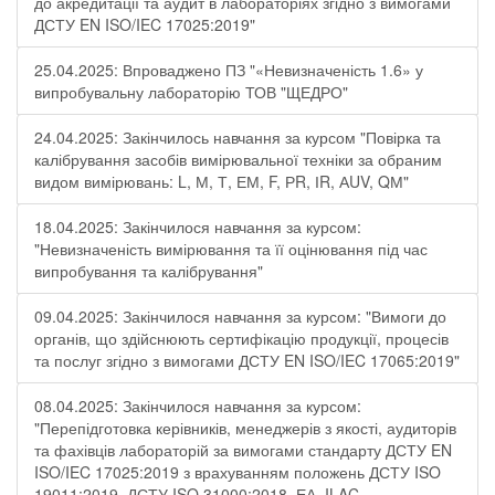
до акредитації та аудит в лабораторіях згідно з вимогами
ДСТУ EN ISO/IEC 17025:2019"
25.04.2025: Впроваджено ПЗ "«Невизначеність 1.6» у
випробувальну лабораторію ТОВ "ЩЕДРО"
24.04.2025: Закінчилось навчання за курсом "Повірка та
калібрування засобів вимірювальної техніки за обраним
видом вимірювань: L, М, Т, ЕМ, F, РR, ІR, АUV, QМ"
18.04.2025: Закінчилося навчання за курсом:
"Невизначеність вимірювання та її оцінювання під час
випробування та калібрування"
09.04.2025: Закінчилося навчання за курсом: "Вимоги до
органів, що здійснюють сертифікацію продукції, процесів
та послуг згідно з вимогами ДСТУ EN ISO/IEC 17065:2019"
08.04.2025: Закінчилося навчання за курсом:
"Перепідготовка керівників, менеджерів з якості, аудиторів
та фахівців лабораторій за вимогами стандарту ДСТУ EN
ISO/IEC 17025:2019 з врахуванням положень ДСТУ ISO
19011:2019, ДСТУ ISO 31000:2018, ЕА, ILAC-