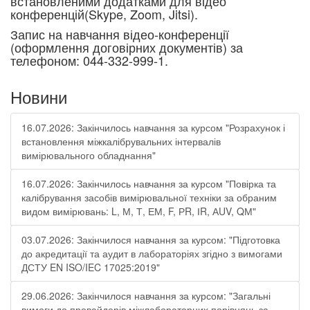
встановленими додатками для відео
конференцій(Skype, Zoom, Jitsi).
Запис на навчання відео-конференції
(оформлення договірних документів) за
телефоном:
044-332-999-1.
Новини
16.07.2026: Закінчилось навчання за курсом "Розрахунок і
встановлення міжкалібрувальних інтервалів
вимірювального обладнання"
16.07.2026: Закінчилось навчання за курсом "Повірка та
калібрування засобів вимірювальної техніки за обраним
видом вимірювань: L, М, Т, ЕМ, F, РR, ІR, АUV, QМ"
03.07.2026: Закінчилося навчання за курсом: "Підготовка
до акредитації та аудит в лабораторіях згідно з вимогами
ДСТУ EN ISO/IEC 17025:2019"
29.06.2026: Закінчилося навчання за курсом: "Загальні
вимоги до провайдерів міжлабораторних порівнянь за