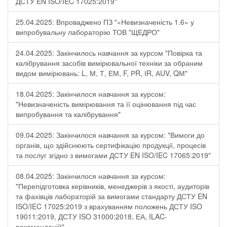
ДСТУ EN ISO/IEC 17025:2019"
25.04.2025: Впроваджено ПЗ "«Невизначеність 1.6» у
випробувальну лабораторію ТОВ "ЩЕДРО"
24.04.2025: Закінчилось навчання за курсом "Повірка та
калібрування засобів вимірювальної техніки за обраним
видом вимірювань: L, М, Т, ЕМ, F, РR, ІR, АUV, QМ"
18.04.2025: Закінчилося навчання за курсом:
"Невизначеність вимірювання та її оцінювання під час
випробування та калібрування"
09.04.2025: Закінчилося навчання за курсом: "Вимоги до
органів, що здійснюють сертифікацію продукції, процесів
та послуг згідно з вимогами ДСТУ EN ISO/IEC 17065:2019"
08.04.2025: Закінчилося навчання за курсом:
"Перепідготовка керівників, менеджерів з якості, аудиторів
та фахівців лабораторій за вимогами стандарту ДСТУ EN
ISO/IEC 17025:2019 з врахуванням положень ДСТУ ISO
19011:2019, ДСТУ ISO 31000:2018, ЕА, ILAC-
рекомендацій"