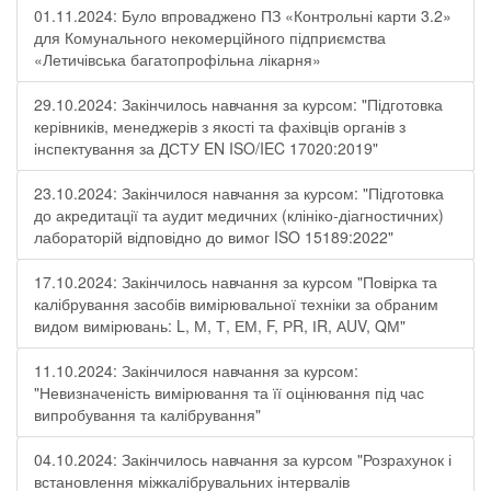
01.11.2024: Було впроваджено ПЗ «Контрольні карти 3.2»
для Комунального некомерційного підприємства
«Летичівська багатопрофільна лікарня»
29.10.2024: Закінчилось навчання за курсом: "Підготовка
керівників, менеджерів з якості та фахівців органів з
інспектування за ДСТУ EN ISO/IEC 17020:2019"
23.10.2024: Закінчилося навчання за курсом: "Підготовка
до акредитації та аудит медичних (клініко-діагностичних)
лабораторій відповідно до вимог ISO 15189:2022"
17.10.2024: Закінчилось навчання за курсом "Повірка та
калібрування засобів вимірювальної техніки за обраним
видом вимірювань: L, М, Т, ЕМ, F, РR, ІR, АUV, QМ"
11.10.2024: Закінчилося навчання за курсом:
"Невизначеність вимірювання та її оцінювання під час
випробування та калібрування"
04.10.2024: Закінчилось навчання за курсом "Розрахунок і
встановлення міжкалібрувальних інтервалів