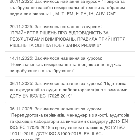
20.11.2025: Закінчилось навчання за курсом "Повірка та
калібрування засобів вимірювальної техніки за обраним
видом вимірювань: L, М, Т, ЕМ, F, РR, ІR, АUV, QМ"
20.11.2025: Закінчилось навчання за курсом:
"ПРИЙНЯТТЯ РІШЕНЬ ПРО ВІДПОВІДНІСТЬ ЗА
РЕЗУЛЬТАТАМИ ВИМІРЮВАНЬ. ПРАВИЛА ПРИЙНЯТТЯ
РІШЕНЬ ТА ОЦІНКА ПОВ’ЯЗАНИХ РИЗИКІВ"
14.11.2025: Закінчилося навчання за курсом:
"Невизначеність вимірювання та її оцінювання під час
випробування та калібрування"
06.11.2025: Закінчилося навчання за курсом: "Підготовка
до акредитації та аудит в лабораторіях згідно з вимогами
ДСТУ EN ISO/IEC 17025:2019"
06.11.2025: Закінчилося навчання за курсом:
"Перепідготовка керівників, менеджерів з якості, аудиторів
та фахівців лабораторій за вимогами стандарту ДСТУ EN
ISO/IEC 17025:2019 з врахуванням положень ДСТУ ISO
19011:2019, ДСТУ ISO 31000:2018, ЕА, ILAC-
рекомендацій"