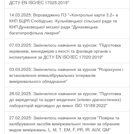
ДСТУ EN ISO/IEC 17025:2019"
14.03.2025: Впроваджено ПЗ "«Контрольні карти 3.2» в
КНП БЦРЛ Слобідсько -Кульчіївецької сільської ради та
КНП Дунаєвецької міської ради "Дунаєвецька
багатопрофільна лікарня"
07.03.2025: Закінчилось навчання за курсом: "Підготовка
керівників, менеджерів з якості та фахівців органів з
інспектування за ДСТУ EN ISO/IEC 17020:2019"
03.03.2025: Закінчилось навчання за курсом "Розрахунок і
встановлення міжкалібрувальних інтервалів
вимірювального обладнання"
28.02.2025: Закінчилося навчання за курсом: "Підготовка
до акредитації та аудит медичних (клініко-діагностичних)
лабораторій відповідно до вимог ISO 15189:2022"
27.02.2025: Закінчилось навчання за курсом "Повірка та
калібрування засобів вимірювальної техніки за обраним
видом вимірювань: L, М, Т, ЕМ, F, РR, ІR, АUV, QМ"