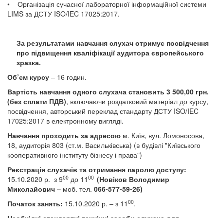
• Організація сучасної лабораторної інформаційної системи
LIMS за ДСТУ ISO/IEC 17025:2017.
За результатами навчання слу
хач отримує посвідчення
про підвищення кваліфікації аудитора європейського
зразка.
Об’єм курсу
– 16 годин.
Вартість навчання одного слухача становить
3 500,00 грн.
(без сплати ПДВ)
, включаючи роздатковий матеріал до курсу,
посвідчення, авторський переклад стандарту ДСТ
У ISO/IEC
17025:2017 в електронному вигляді.
Навчання проходить за адресою
м. Київ, вул. Ломоносова,
18, аудиторія 803 (ст.м. Васильківська) (в будівлі "Київського
кооперативного інституту бізнесу і права")
Реєстрація слухачів та отримання паролю доступу:
00
00
15.10.2020 р.
з 9
до
11
(Новіков Володимир
Миколайович –
моб. тел.
066-577-59-26)
00
Початок занять:
15.10.2020 р. – з 11
.