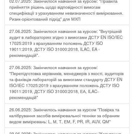
02.07.2025: Закінчилося навчання за курсом: "Правила
прийняття рішень щодо відповідності вимогам
специфікації з урахуванням невизначеності вимірювання.
Ризик-орієнтований підхід" для МХП
27.06.2025: Закінчилося навчання за курсом: "Внутрішній
аудит в лабораторіях згідно з вимогами ДСТУ EN ISO/IEC
17025:2019 з врахуванням положень ДСТУ ISO
19011:2019, ДСТУ ISO 31000:2018, ILAC, EA -
рекомендацій".
27.06.2025: Закінчилося навчання за курсом:
"Перепідготовка керівників, менеджерів з якості, аудиторів
та фахівців лабораторій за вимогами стандарту ДСТУ EN
ISO/IEC 17025:2019 з врахуванням положень ДСТУ ISO
19011:2019, ДСТУ ISO 31000:2018, ЕА, ILAC-
рекомендацій"
26.06.2025: Закінчилось навчання за курсом "Повірка та
калібрування засобів вимірювальної техніки за обраним
видом вимірювань: L, М, Т, ЕМ, F, РR, ІR, АUV, QМ"
23.06.2025: Закінчилось навчання за курсом: "Керування