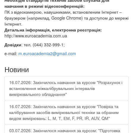
Необхідні стандартні технічні засоби слухача для
навчання в режимі відеоконференцій:
ПК з відеокамерою, навушниками, встановленим Інтернет –
браузером (наприклад, Google Chrome) та доступом до мережі
Інтернет.
Детальна інформація, електронна реєстрація:
http://www.euroacademia.com.ua
Довідки
: тел. (044) 332-999-1;
e-mail:
m.euroacademia2@gmail.com
Новини
16.07.2026: Закінчилось навчання за курсом "Розрахунок і
встановлення міжкалібрувальних інтервалів
вимірювального обладнання"
16.07.2026: Закінчилось навчання за курсом "Повірка та
калібрування засобів вимірювальної техніки за обраним
видом вимірювань: L, М, Т, ЕМ, F, РR, ІR, АUV, QМ"
03.07.2026: Закінчилося навчання за курсом: "Підготовка