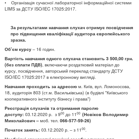
• Організація сучасної лабораторної інформаційної системи
LIMS за ДСТУ ISO/IEC 17025:2017.
За результатами навчання слухач отримує посвідчення
про підвищення кваліфікації аудитора європейського
зразка.
Об’єм курсу
– 16 годин.
Вартість навчання одного слухача становить
3 500,00 грн.
(без сплати ПДВ)
, включаючи роздатковий матеріал до
курсу, посвідчення, авторський переклад стандарту ДСТУ
ISO/IEC 17025:2017 в електронному вигляді.
Навчання проходить за адресою
м. Київ, вул. Ломоносова,
18, аудиторія 803 (ст.м. Васильківська) (в будівлі "Київського
кооперативного інституту бізнесу і права")
Реєстрація слухачів та отримання паролю
00
00
доступу:
03.12.2020 р.
з 9
до
11
(Новіков Володимир
Миколайович –
моб. тел.
066-577-59-26)
00
Початок занять:
03.12.2020 р. – з 11
.