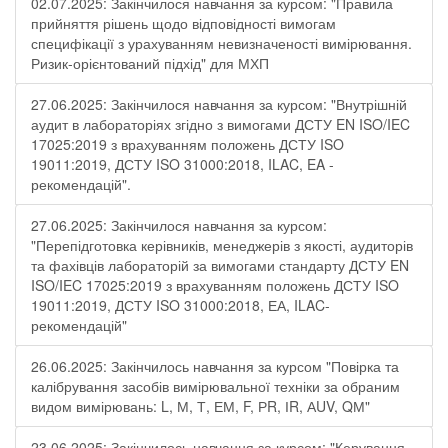
02.07.2025: Закінчилося навчання за курсом: "Правила
прийняття рішень щодо відповідності вимогам
специфікації з урахуванням невизначеності вимірювання.
Ризик-орієнтований підхід" для МХП
27.06.2025: Закінчилося навчання за курсом: "Внутрішній
аудит в лабораторіях згідно з вимогами ДСТУ EN ISO/IEC
17025:2019 з врахуванням положень ДСТУ ISO
19011:2019, ДСТУ ISO 31000:2018, ILAC, EA -
рекомендацій".
27.06.2025: Закінчилося навчання за курсом:
"Перепідготовка керівників, менеджерів з якості, аудиторів
та фахівців лабораторій за вимогами стандарту ДСТУ EN
ISO/IEC 17025:2019 з врахуванням положень ДСТУ ISO
19011:2019, ДСТУ ISO 31000:2018, ЕА, ILAC-
рекомендацій"
26.06.2025: Закінчилось навчання за курсом "Повірка та
калібрування засобів вимірювальної техніки за обраним
видом вимірювань: L, М, Т, ЕМ, F, РR, ІR, АUV, QМ"
23.06.2025: Закінчилось навчання за курсом: "Керування