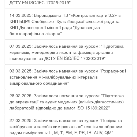
ДСТУ EN ISO/IEC 17025:2019"
14.03.2025: Впроваджено ПЗ "«Контрольні карти 3.2» в
КНП БЦРЛ Слобідсько -Кульчіївецької сільської ради та
КНП Дунаєвецької міської ради "Дунаєвецька
багатопрофільна лікарня"
07.03.2025: Закінчилось навчання за курсом: "Підготовка
керівників, менеджерів з якості та фахівців органів з
інспектування за ДСТУ EN ISO/IEC 17020:2019"
03.03.2025: Закінчилось навчання за курсом "Розрахунок і
встановлення міжкалібрувальних інтервалів
вимірювального обладнання"
28.02.2025: Закінчилося навчання за курсом: "Підготовка
до акредитації та аудит медичних (клініко-діагностичних)
лабораторій відповідно до вимог ISO 15189:2022"
27.02.2025: Закінчилось навчання за курсом "Повірка та
калібрування засобів вимірювальної техніки за обраним
видом вимірювань: L, М, Т, ЕМ, F, РR, ІR, АUV, QМ"