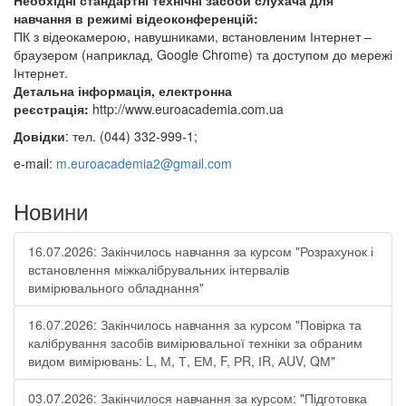
Необхідні стандартні технічні засоби слухача для
навчання в режимі відеоконференцій:
ПК з відеокамерою, навушниками, встановленим Інтернет –
браузером (наприклад, Google Chrome) та доступом до мережі
Інтернет.
Детальна інформація, електронна
реєстрація:
http://www.euroacademia.com.ua
Довідки
: тел. (044) 332-999-1;
e-mail:
m.euroacademia2@gmail.com
Новини
16.07.2026: Закінчилось навчання за курсом "Розрахунок і
встановлення міжкалібрувальних інтервалів
вимірювального обладнання"
16.07.2026: Закінчилось навчання за курсом "Повірка та
калібрування засобів вимірювальної техніки за обраним
видом вимірювань: L, М, Т, ЕМ, F, РR, ІR, АUV, QМ"
03.07.2026: Закінчилося навчання за курсом: "Підготовка