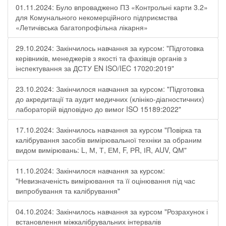
01.11.2024: Було впроваджено ПЗ «Контрольні карти 3.2»
для Комунального некомерційного підприємства
«Летичівська багатопрофільна лікарня»
29.10.2024: Закінчилось навчання за курсом: "Підготовка
керівників, менеджерів з якості та фахівців органів з
інспектування за ДСТУ EN ISO/IEC 17020:2019"
23.10.2024: Закінчилося навчання за курсом: "Підготовка
до акредитації та аудит медичних (клініко-діагностичних)
лабораторій відповідно до вимог ISO 15189:2022"
17.10.2024: Закінчилось навчання за курсом "Повірка та
калібрування засобів вимірювальної техніки за обраним
видом вимірювань: L, М, Т, ЕМ, F, РR, ІR, АUV, QМ"
11.10.2024: Закінчилося навчання за курсом:
"Невизначеність вимірювання та її оцінювання під час
випробування та калібрування"
04.10.2024: Закінчилось навчання за курсом "Розрахунок і
встановлення міжкалібрувальних інтервалів