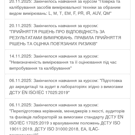
20.11.2025: Закінчилось навчання за курсом "Повірка та
калібрування засобів вимірювальної техніки за обраним
видом вимірювань: L, М, Т, ЕМ, F, РR, ІR, АUV, QМ"
20.11.2025: Закінчилось навчання за курсом:
"ПРИЙНЯТТЯ РІШЕНЬ ПРО ВІДПОВІДНІСТЬ ЗА
РЕЗУЛЬТАТАМИ ВИМІРЮВАНЬ. ПРАВИЛА ПРИЙНЯТТЯ
РІШЕНЬ ТА ОЦІНКА ПОВ’ЯЗАНИХ РИЗИКІВ"
14.11.2025: Закінчилося навчання за курсом:
"Невизначеність вимірювання та її оцінювання під час
випробування та калібрування"
06.11.2025: Закінчилося навчання за курсом: "Підготовка
до акредитації та аудит в лабораторіях згідно з вимогами
ДСТУ EN ISO/IEC 17025:2019"
06.11.2025: Закінчилося навчання за курсом:
"Перепідготовка керівників, менеджерів з якості, аудиторів
та фахівців лабораторій за вимогами стандарту ДСТУ EN
ISO/IEC 17025:2019 з врахуванням положень ДСТУ ISO
19011:2019, ДСТУ ISO 31000:2018, ЕА, ILAC-
рекомендацій"