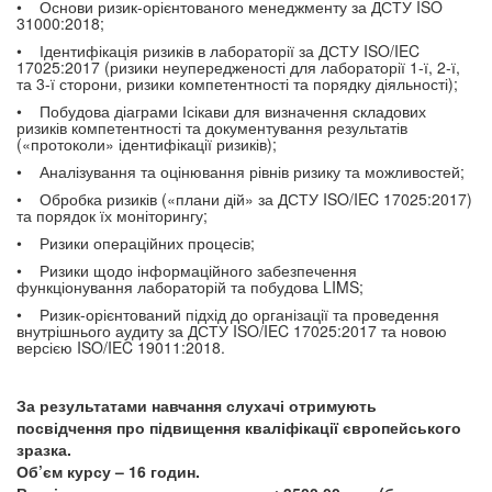
• Основи ризик-орієнтованого менеджменту за ДСТУ ISO
31000:2018;
• Ідентифікація ризиків в лабораторії за ДСТУ ISO/IEC
17025:2017 (ризики неупередженості для лабораторії 1-ї, 2-ї,
та 3-ї сторони, ризики компетентності та порядку діяльності);
• Побудова діаграми Ісікави для визначення складових
ризиків компетентності та документування результатів
(«протоколи» ідентифікації ризиків);
• Аналізування та оцінювання рівнів ризику та можливостей;
• Обробка ризиків («плани дій» за ДСТУ ISO/IEC 17025:2017)
та порядок їх моніторингу;
• Ризики операційних процесів;
• Ризики щодо інформаційного забезпечення
функціонування лабораторій та побудова LIMS;
• Ризик-орієнтований підхід до організації та проведення
внутрішнього аудиту за ДСТУ ISO/IEC 17025:2017 та новою
версією ISO/IEC 19011:2018.
За результатами навчання слухачі отримують
посвідчення про підвищення кваліфікації європейського
зразка.
Об’єм курсу – 16 годин.