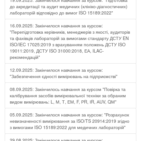
19.09.2025: Закінчилося навчання за курсом: "Підготовка
до акредитації та аудит медичних (клініко-діагностичних)
лабораторій відповідно до вимог ISO 15189:2022"
16.09.2025: Закінчилося навчання за курсом:
"Перепідготовка керівників, менеджерів з якості, аудиторів
та фахівців лабораторій за вимогами стандарту ДСТУ EN
ISO/IEC 17025:2019 з врахуванням положень ДСТУ ISO
19011:2019, ДСТУ ISO 31000:2018, ЕА, ILAC-
рекомендацій"
12.09.2025: Закінчилося навчання за курсом:
"Забезпечення єдності вимірювань на підприємстві"
08.09.2025: Закінчилось навчання за курсом "Повірка та
калібрування засобів вимірювальної техніки за обраним
видом вимірювань: L, М, Т, ЕМ, F, РR, ІR, АUV, QМ"
05.09.2025: Закінчилося навчання за курсом: "Розрахунок
невизначеності вимірювання за ISO/TS 20914:2019 згідно
з вимогами ISO 15189:2022 для медичних лабораторій"
29.08.2025: Закінчилося навчання за курсом: