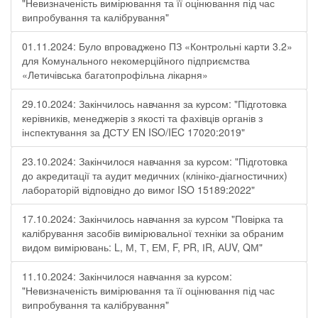
"Невизначеність вимірювання та її оцінювання під час
випробування та калібрування"
01.11.2024: Було впроваджено ПЗ «Контрольні карти 3.2»
для Комунального некомерційного підприємства
«Летичівська багатопрофільна лікарня»
29.10.2024: Закінчилось навчання за курсом: "Підготовка
керівників, менеджерів з якості та фахівців органів з
інспектування за ДСТУ EN ISO/IEC 17020:2019"
23.10.2024: Закінчилося навчання за курсом: "Підготовка
до акредитації та аудит медичних (клініко-діагностичних)
лабораторій відповідно до вимог ISO 15189:2022"
17.10.2024: Закінчилось навчання за курсом "Повірка та
калібрування засобів вимірювальної техніки за обраним
видом вимірювань: L, М, Т, ЕМ, F, РR, ІR, АUV, QМ"
11.10.2024: Закінчилося навчання за курсом:
"Невизначеність вимірювання та її оцінювання під час
випробування та калібрування"