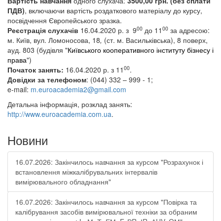
Вартість навчання
одного слухача:
3
500,00 грн. (без сплати
ПДВ)
,
включаючи вартість роздаткового матеріалу до курсу,
посвідчення Європейського зразка.
00
00
Реєстрація слухачів
16.04.2020 р.
з
9
до 11
за адресою:
м. Київ,
вул. Ломоносова, 18
,
(ст.
м. Васильківська), 8 поверх,
ауд
.
803 (будівля
"
Київського кооперативного інституту бізнесу і
права
")
00
Початок занять:
16.04.2020 р. з 11
.
Довідки за телефоном
: (044) 332 – 999 - 1;
e-mail:
m.euroacademia2@gmail.com
Детальна інформація, розклад занять:
http://www.euroacademia.com.ua
.
Новини
16.07.2026: Закінчилось навчання за курсом "Розрахунок і
встановлення міжкалібрувальних інтервалів
вимірювального обладнання"
16.07.2026: Закінчилось навчання за курсом "Повірка та
калібрування засобів вимірювальної техніки за обраним