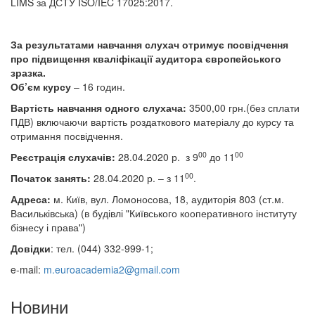
LIMS за ДСТУ ISO/IEC 17025:2017.
За результатами навчання слухач отримує посвідчення
про підвищення кваліфікації аудитора європейського
зразка.
Об’єм курсу
– 16 годин.
Вартість навчання одного слухача:
3500,00 грн.(без сплати
ПДВ) включаючи вартість роздаткового матеріалу до курсу та
отримання посвідчення.
00
00
Реєстрація слухачів:
28.04.2020 р.
з 9
до 11
00
Початок занять:
28.04.2020 р. – з 11
.
Адреса:
м. Київ, вул. Ломоносова, 18, аудиторія 803 (ст.м.
Васильківська)
(в будівлі
"Київського кооперативного інституту
бізнесу і права")
Довідки
: тел. (044) 332-999-1;
e-mail:
m.euroacademia2@gmail.com
Новини