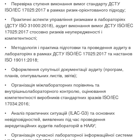
• Перевірка ступеня виконання вимог стандарту ДСТУ
ISO/IEC 17025:2017 в рамках ризик-орієнтованого підходу;
• Практичні аспекти управління ризиками в лабораторіях
(ДСТУ ISO 31000:2018), аудит виконання вимог ДСТУ ISO/IEC
17025:2017 стосовно ризиків неупередженості і
компетентності;
• Методологія і практика підготовки та проведення аудиту в
лабораторіях в рамках ДСТУ ISO/IEC 17025:2017 та настанов
ISO 19011:2018;
• Оформлення супутньої документації аудиту (програм,
планів,
опитувальних листів, звітів);
• Організація міжлаборато
рних порівнянь та
внутрішньолабораторного контролю, оцінювання
компетентності виробників стандартних зразків ISO/IEC
17034:2016;
• Аналіз практичних ситуацій
(ILAC-G3) та основних
невідповідностей, виявлених під час проведення
акредитаційних аудитів лабораторій в НААУ;
• Організація сучасної лабораторної інформаційної системи