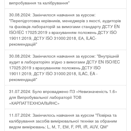
випробування та калібрування"
30.08.2024: Закінчилося навчання за курсом:
"Перепідготовка керівників, менеджерів з якості, аудиторів
та фахівців лабораторій за вимогами стандарту ДСТУ EN
ISO/IEC 17025:2019 з врахуванням положень ДСТУ ISO
19011:2019, ДСТУ ISO 31000:2018, ЕА, ILAC-
рекомендацій"
30.08.2024: Закінчилося навчання за курсом: "Внутрішній
аудит в лабораторіях згідно з вимогами ДСТУ EN ISO/IEC
17025:2019 з врахуванням положень ДСТУ ISO
19011:2019, ДСТУ ISO 31000:2018, ILAC, EA -
рекомендацій"
31.07.2024: Було впроваджено ПЗ «Невизначеність 1.6»
для Випробувальної лабораторії ТОВ
«КАРПАТТЕХНОАЛЬЯНС»
11.07.2024: Закінчилось навчання за курсом "Повірка та
калібрування засобів вимірювальної техніки за обраним
видом вимірювань: L, М, Т, ЕМ, F, РR, ІR, АUV, QМ"