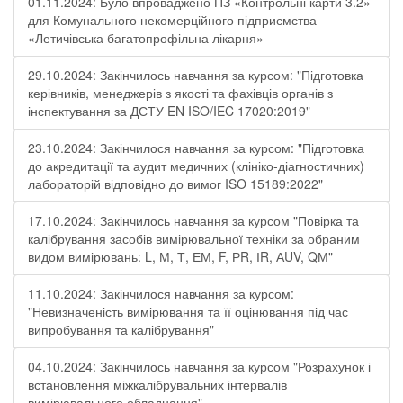
01.11.2024: Було впроваджено ПЗ «Контрольні карти 3.2»
для Комунального некомерційного підприємства
«Летичівська багатопрофільна лікарня»
29.10.2024: Закінчилось навчання за курсом: "Підготовка
керівників, менеджерів з якості та фахівців органів з
інспектування за ДСТУ EN ISO/IEC 17020:2019"
23.10.2024: Закінчилося навчання за курсом: "Підготовка
до акредитації та аудит медичних (клініко-діагностичних)
лабораторій відповідно до вимог ISO 15189:2022"
17.10.2024: Закінчилось навчання за курсом "Повірка та
калібрування засобів вимірювальної техніки за обраним
видом вимірювань: L, М, Т, ЕМ, F, РR, ІR, АUV, QМ"
11.10.2024: Закінчилося навчання за курсом:
"Невизначеність вимірювання та її оцінювання під час
випробування та калібрування"
04.10.2024: Закінчилось навчання за курсом "Розрахунок і
встановлення міжкалібрувальних інтервалів
вимірювального обладнання"