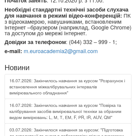
: 12.10.2020 р. з 11:00.
Початок занять
Необхідні стандартні технічні засоби слухача
ПК
для навчання в режимі відео-конференцій:
з відеокамерою, навушниками, встановленим
Інтернет –браузером (наприклад, Google Chrome)
та доступом до мережі Інтернет.
: (044) 332 – 999 - 1;
Довідки за телефоном
m.euroacademia2@gmail.com
e-mail:
Новини
16.07.2026: Закінчилось навчання за курсом "Розрахунок і
встановлення міжкалібрувальних інтервалів
вимірювального обладнання"
16.07.2026: Закінчилось навчання за курсом "Повірка та
калібрування засобів вимірювальної техніки за обраним
видом вимірювань: L, М, Т, ЕМ, F, РR, ІR, АUV, QМ"
03.07.2026: Закінчилося навчання за курсом: "Підготовка
до акредитації та аудит в лабораторіях згідно з вимогами