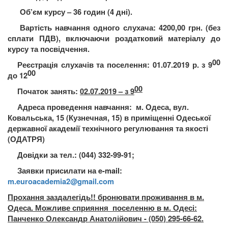
Об’єм курсу – 36 годин
(4 дні).
Вартість навчання
одного слухача:
4200
,00 грн. (без
сплати ПДВ), включаючи роздатковий матеріалу до
курсу та посвідчення
.
00
Реєстрація слухачів та поселення:
01.07.2019 р. з 9
00
до 12
00
Початок занять:
02.07.201
9
– з 9
Адреса проведення навчання:
м. Одеса, вул.
Ковальська, 15 (Кузнечная, 15) в приміщенні
Одеської
державної академії технічного регулювання та якості
(ОДАТРЯ)
Довідки
за тел.:
(044) 332-99-91;
Заявки присилати на e-mail:
m.euroacademia2@gmail.com
Прохання заздалегідь!! бронювати проживання в м.
Одеса.
Можливе сприяння поселенню в м. Одесі:
Панченко Олександр
Анатолійович - (050) 295-66-62.