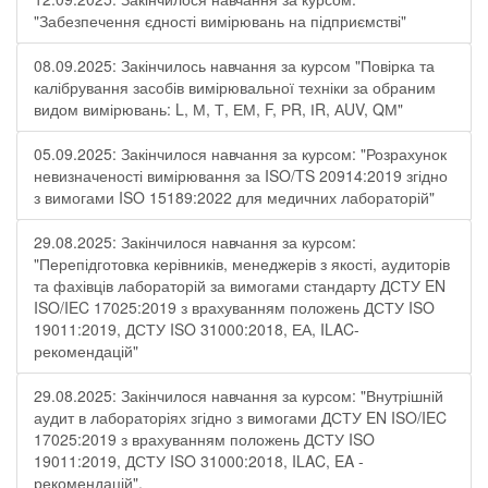
"Забезпечення єдності вимірювань на підприємстві"
08.09.2025: Закінчилось навчання за курсом "Повірка та
калібрування засобів вимірювальної техніки за обраним
видом вимірювань: L, М, Т, ЕМ, F, РR, ІR, АUV, QМ"
05.09.2025: Закінчилося навчання за курсом: "Розрахунок
невизначеності вимірювання за ISO/TS 20914:2019 згідно
з вимогами ISO 15189:2022 для медичних лабораторій"
29.08.2025: Закінчилося навчання за курсом:
"Перепідготовка керівників, менеджерів з якості, аудиторів
та фахівців лабораторій за вимогами стандарту ДСТУ EN
ISO/IEC 17025:2019 з врахуванням положень ДСТУ ISO
19011:2019, ДСТУ ISO 31000:2018, ЕА, ILAC-
рекомендацій"
29.08.2025: Закінчилося навчання за курсом: "Внутрішній
аудит в лабораторіях згідно з вимогами ДСТУ EN ISO/IEC
17025:2019 з врахуванням положень ДСТУ ISO
19011:2019, ДСТУ ISO 31000:2018, ILAC, EA -
рекомендацій".