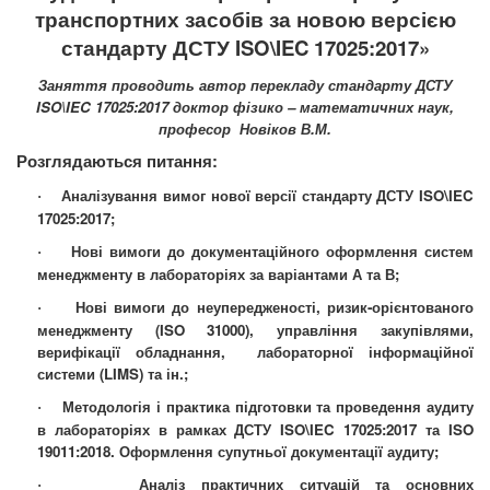
транспортних засобів
за новою версією
стандарту ДСТУ
ISO
\
IEC
17025:2017»
Заняття проводить автор перекладу стандарту ДСТУ
ISO\IEC 17025:2017
доктор
фізико – математичних наук,
професор Новіков В.М.
Розглядаються питання:
Аналізування вимог нової версії стандарту ДСТУ ISO\IEC
·
17025:2017;
Нові вимоги до документаційного оформлення систем
·
менеджменту в лабораторіях за варіантами А та В;
Нові вимоги до неупередженості, ризик-орієнтованого
·
менеджменту (
ISO
31000), управління закупівлями,
верифікації обладнання,
лабораторної інформаційної
системи (
LIMS
) та ін.;
Методологія і практика підготовки та проведення аудиту
·
в лабораторіях в рамках ДСТУ ISO\IEC 17025:2017 та ISO
19011:2018. Оформлення супутньої документації аудиту;
Аналіз практичних ситуацій та основних
·