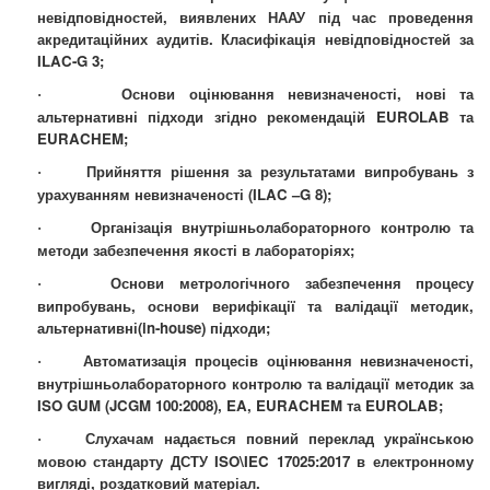
невідповідностей, виявлених НААУ під час проведення
акредитаційних аудитів
. Класифікація невідповідностей за
ILAC-G 3
;
Основи оцінювання невизначеності, нові та
·
альтернативні підходи згідно рекомендацій EUROLAB та
EURACHEM
;
Прийняття рішення за результатами випробувань з
·
урахуванням невизначеності
(
ILAC
–
G
8)
;
Організація внутрішньолабораторного контролю та
·
методи забезпечення якості в лабораторіях;
Основи метрологічного забезпечення процесу
·
випробувань, основи верифікації та валідації методик,
альтернативні(in-house) підходи;
Автоматизація процесів оцінювання невизначеності,
·
внутрішньолабораторного контролю та валідації методик за
ISO GUM (
JCGM
100:2008), EA, EURACHEM та EUROLAB;
Слухачам надається повний переклад українською
·
мовою стандарту ДСТУ ISO\IEC 17025:2017 в електронному
вигляді, роздатковий матеріал.