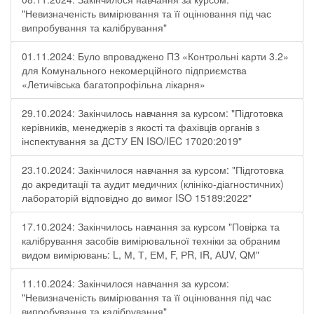
"Невизначеність вимірювання та її оцінювання під час
випробування та калібрування"
01.11.2024: Було впроваджено ПЗ «Контрольні карти 3.2»
для Комунального некомерційного підприємства
«Летичівська багатопрофільна лікарня»
29.10.2024: Закінчилось навчання за курсом: "Підготовка
керівників, менеджерів з якості та фахівців органів з
інспектування за ДСТУ EN ISO/IEC 17020:2019"
23.10.2024: Закінчилося навчання за курсом: "Підготовка
до акредитації та аудит медичних (клініко-діагностичних)
лабораторій відповідно до вимог ISO 15189:2022"
17.10.2024: Закінчилось навчання за курсом "Повірка та
калібрування засобів вимірювальної техніки за обраним
видом вимірювань: L, М, Т, ЕМ, F, РR, ІR, АUV, QМ"
11.10.2024: Закінчилося навчання за курсом:
"Невизначеність вимірювання та її оцінювання під час
випробування та калібрування"