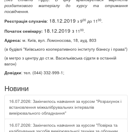
роздаткового матеріалу до курсу та отримання
посвідчення
.
18.12.2019
00
00
Реєстрація слухач
ів
:
з
9
до 11
.
18.12.2019 з
00
Початок семінару
:
11
.
Адреса:
м. Київ, вул. Ломоносова, 18, ауд
.
803
(в будівлі "Київського кооперативного
інституту бізнесу і права
")
(в метро
з центру
до ст
.
м. Васильківська
сідати в останній
вагон
)
Довідки
: тел. (044) 332-999
-
1;
Новини
16.07.2026: Закінчилось навчання за курсом "Розрахунок і
встановлення міжкалібрувальних інтервалів
вимірювального обладнання"
16.07.2026: Закінчилось навчання за курсом "Повірка та
калібрування засобів вимірювальної техніки за обраним