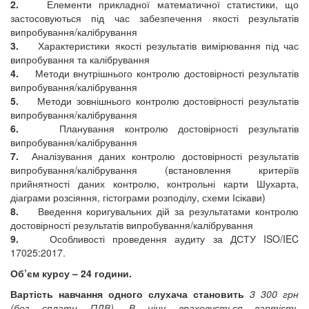
2.
Елементи прикладної математичної статистики, що
застосовуються під час забезпечення якості результатів
випробування/калібрування
3.
Характеристики якості результатів вимірювання під час
випробування та калібрування
4.
Методи внутрішнього контролю достовірності результатів
випробування/калібрування
5.
Методи зовнішнього контролю достовірності резу
льтатів
випробування/калібрування
6.
Планування контролю достовірності результатів
випробування/калібрування
7.
Аналізування даних контролю достовірності результатів
випробування/калібрування (встановлення критеріїв
прийнятності даних контролю, контрольні карти Шухарта,
діаграми розсіяння, гістограми розподілу, схеми Ісікави)
8.
Введення коригувальних дій за результатами контролю
достовірності результатів випробування/калібрування
9.
Особливості проведення аудиту за ДСТУ
ISO
/
IEC
17025:2017.
Об’єм курсу – 24 години
.
Вартість навчання одного слухача
становить
3 3
0
0
грн
(без сплати ПДВ). В ціну враховується вартість