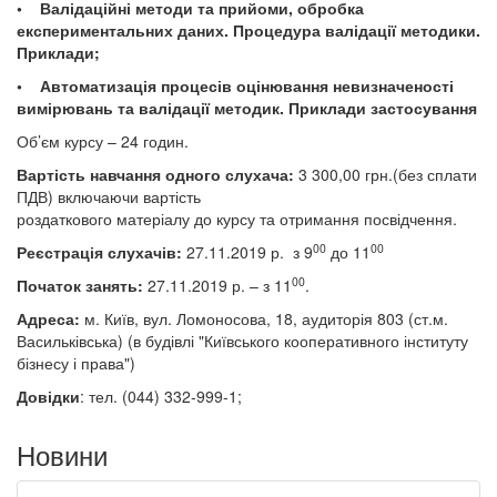
• Валідаційні методи та прийоми, обробка
експериментальних даних. Процедура валідації методики.
Приклади;
• Автоматизація процесів оцінювання невизначеності
вимірювань та валідації методик. Приклади застосування
Об’єм курсу – 24 годин.
Вартість навчання одного слухача:
3 300,00 грн.(без сплати
ПДВ) включаючи вартість
роздаткового матеріалу до курсу та отримання посвідчення.
00
00
Реєстрація слухачів:
27.11.2019 р.
з 9
до 11
00
Початок занять:
27.11.2019
р. – з 11
.
Адреса:
м. Київ, вул. Ломоносова, 18, аудиторія 803 (ст.м.
Васильківська)
(в будівлі
"Київського кооперативного інституту
бізнесу і права")
Довідки
: тел. (044) 332-999-1;
Новини