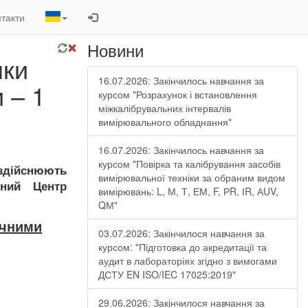
такти
Новини
нки
16.07.2026: Закінчилось навчання за
 – 1
курсом "Розрахунок і встановлення
міжкалібрувальних інтервалів
вимірювального обладнання"
16.07.2026: Закінчилось навчання за
курсом "Повірка та калібрування засобів
 здійснюють
вимірювальної техніки за обраним видом
йний Центр
вимірювань: L, М, Т, ЕМ, F, РR, ІR, АUV,
QМ"
ічними
03.07.2026: Закінчилося навчання за
курсом: "Підготовка до акредитації та
аудит в лабораторіях згідно з вимогами
ДСТУ EN ISO/IEC 17025:2019"
29.06.2026: Закінчилося навчання за