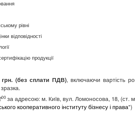
ювання
ському рівні
нки відповідності
огії
сертифікацію продукції
0 грн. (без сплати ПДВ)
,
включаючи вартість
ро
 зразка.
00
2
за адресою:
м. Київ,
вул. Ломоносова, 18
,
(ст.
м
ського кооперативного інституту бізнесу і права
")