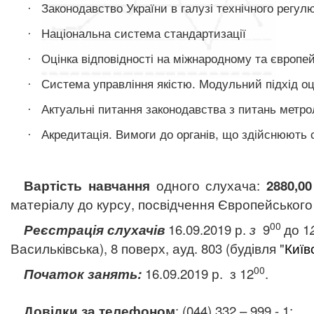
Законодавство України в галузі технічного регул
·
Національна система стандартизації
·
Оцінка відповідності на міжнародному та європей
·
Система управління якістю. Модульний підхід оці
·
Актуальні питання законодавства з питань метрол
·
Акредитація. Вимоги до органів, що здійснюють 
·
Вартість навчання
одного слухача:
2880
,0
матеріалу до курсу, посвідчення Європей
ського
00
Реєстрація слухачів
16.09
.2019 р.
з
9
до 1
Васильківська), 8 поверх, ауд
.
803 (будівля "
Київ
00
Початок занять:
16.09.2019 р.
з 12
.
Довідки за телефоном
: (044) 332 – 999 - 1;