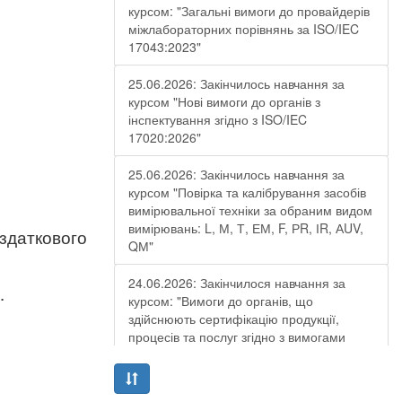
курсом: "Загальні вимоги до провайдерів
міжлабораторних порівнянь за ISO/IEC
17043:2023"
25.06.2026: Закінчилось навчання за
курсом "Нові вимоги до органів з
інспектування згідно з ISO/IEC
17020:2026"
25.06.2026: Закінчилось навчання за
курсом "Повірка та калібрування засобів
вимірювальної техніки за обраним видом
вимірювань: L, М, Т, ЕМ, F, РR, ІR, АUV,
здаткового
QМ"
24.06.2026: Закінчилося навчання за
.
курсом: "Вимоги до органів, що
здійснюють сертифікацію продукції,
процесів та послуг згідно з вимогами
ДСТУ EN ISO/IEC 17065:2019"
19.06.2026: Закінчилося навчання за