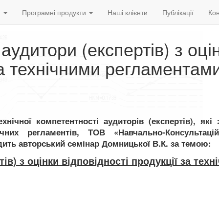
и
Програмні продукти
Наші клієнти
Публікації
Кон
 аудитори (експертів) з оці
за технічними регламентами
хнічної компетентності аудиторів (експертів), які
ічних регламентів, ТОВ «Навчально-Консультаці
ить авторський семінар Домницької В.К. за темою:
ів) з оцінки відповідності продукції за техн