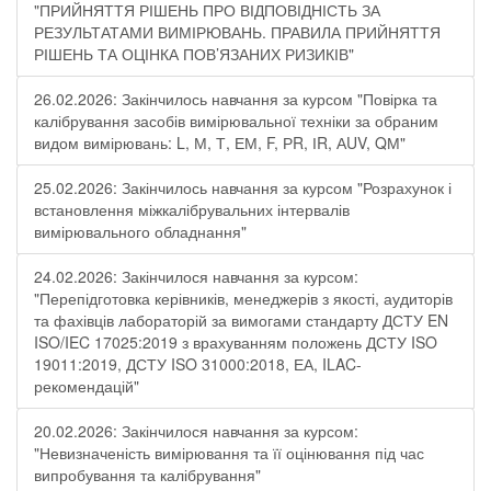
"ПРИЙНЯТТЯ РІШЕНЬ ПРО ВІДПОВІДНІСТЬ ЗА
РЕЗУЛЬТАТАМИ ВИМІРЮВАНЬ. ПРАВИЛА ПРИЙНЯТТЯ
РІШЕНЬ ТА ОЦІНКА ПОВ’ЯЗАНИХ РИЗИКІВ"
26.02.2026: Закінчилось навчання за курсом "Повірка та
калібрування засобів вимірювальної техніки за обраним
видом вимірювань: L, М, Т, ЕМ, F, РR, ІR, АUV, QМ"
25.02.2026: Закінчилось навчання за курсом "Розрахунок і
встановлення міжкалібрувальних інтервалів
вимірювального обладнання"
24.02.2026: Закінчилося навчання за курсом:
"Перепідготовка керівників, менеджерів з якості, аудиторів
та фахівців лабораторій за вимогами стандарту ДСТУ EN
ISO/IEC 17025:2019 з врахуванням положень ДСТУ ISO
19011:2019, ДСТУ ISO 31000:2018, ЕА, ILAC-
рекомендацій"
20.02.2026: Закінчилося навчання за курсом:
"Невизначеність вимірювання та її оцінювання під час
випробування та калібрування"