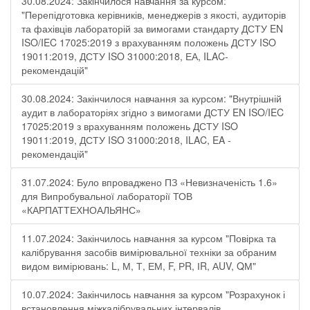
30.08.2024: Закінчилося навчання за курсом:
"Перепідготовка керівників, менеджерів з якості, аудиторів
та фахівців лабораторій за вимогами стандарту ДСТУ EN
ISO/IEC 17025:2019 з врахуванням положень ДСТУ ISO
19011:2019, ДСТУ ISO 31000:2018, ЕА, ILAC-
рекомендацій"
30.08.2024: Закінчилося навчання за курсом: "Внутрішній
аудит в лабораторіях згідно з вимогами ДСТУ EN ISO/IEC
17025:2019 з врахуванням положень ДСТУ ISO
19011:2019, ДСТУ ISO 31000:2018, ILAC, EA -
рекомендацій"
31.07.2024: Було впроваджено ПЗ «Невизначеність 1.6»
для Випробувальної лабораторії ТОВ
«КАРПАТТЕХНОАЛЬЯНС»
11.07.2024: Закінчилось навчання за курсом "Повірка та
калібрування засобів вимірювальної техніки за обраним
видом вимірювань: L, М, Т, ЕМ, F, РR, ІR, АUV, QМ"
10.07.2024: Закінчилось навчання за курсом "Розрахунок і
встановлення міжкалібрувальних інтервалів