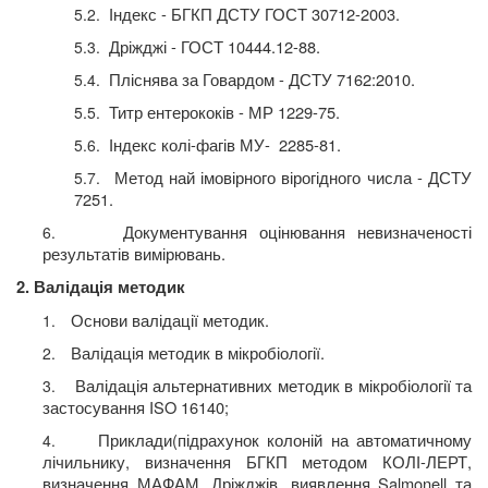
Індекс - БГКП ДСТУ ГОСТ 30712-2003.
5.2.
Дріжджі - ГОСТ 10444.12-88.
5.3.
Пліснява за Говардом - ДСТУ 7162:2010.
5.4.
Титр ентерококів - МР 1229-75.
5.5.
Індекс колі-фагів МУ-
2285-81.
5.6.
Метод най імовірного вірогідного числа - ДСТУ
5.7.
7251.
Документування оцінювання невизначеності
6.
результатів вимірювань.
2. Валідація методик
Основи валідації методик.
1.
Валідація методик в мікробіології.
2.
Валідація альтернативних методик в мікробіології та
3.
застосування ISO 16140;
Приклади(підрахунок колоній на автоматичному
4.
лічильнику, визначення БГКП методом КОЛІ-ЛЕРТ,
визначення МАФАМ, Дріжджів, виявлення Salmonell та