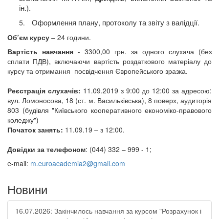
ін.).
Оформлення плану, протоколу та звіту з валідції.
5.
Об’єм курсу
– 24 години.
Вартість навчання
- 33
0
0,00 грн. за одного слухача (без
сплати ПДВ), включаючи вартість
роздаткового матеріалу до
курсу та отримання посвідчення Європейського зразка.
Реєстрація слухачів:
11
.
09
.201
9
з 9:00 до 12:00 за адресою:
вул. Ломоносова, 18
(ст. м. Васильківська), 8
поверх, аудиторія
803 (будівля "Київського кооперативного
економіко-правового
коледжу")
Початок занять:
11.09
.1
9
– з 12:00.
Довідки за телефоном
: (044) 332 – 999 - 1;
e-mail:
m.euroacademia2@gmail.com
Новини
16.07.2026: Закінчилось навчання за курсом "Розрахунок і