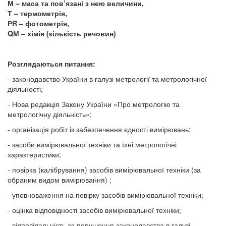
М – маса та пов’язані з нею величини,
Т – термометрія,
РR – фотометрія,
QМ – хімія (кількість речовин)
Розглядаються питання:
- законодавство України в галузі метрології та метрологічної
діяльності;
- Нова редакція Закону України «Про метрологію та
метрологічну діяльність»;
- організація робіт із забезпечення єдності вимірювань;
- засоби вимірювальної техніки та їхні метрологічні
характеристики;
- повірка (калібрування) засобів вимірювальної техніки (за
обраним видом вимірювання) ;
- уповноваження на повірку засобів вимірювальної техніки;
- оцінка відповідності засобів вимірювальної техніки;
- відповідальність за порушення законодавства в галузі