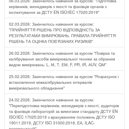
06.03.2026: Закінчилось навчання за курсом: "Підготовка
керівників, менеджерів з якості та фахівців органів з
інспектування за ДСТУ EN ISO/IEC 17020:2019"
02.03.2026: Закінчилось навчання за курсом:
"ПРИЙНЯТТЯ РІШЕНЬ ПРО ВІДПОВІДНІСТЬ ЗА
РЕЗУЛЬТАТАМИ ВИМІРЮВАНЬ. ПРАВИЛА ПРИЙНЯТТЯ
РІШЕНЬ ТА ОЦІНКА ПОВ’ЯЗАНИХ РИЗИКІВ"
26.02.2026: Закінчилось навчання за курсом "Повірка та
калібрування засобів вимірювальної техніки за обраним
видом вимірювань: L, М, Т, ЕМ, F, РR, ІR, АUV, QМ"
25.02.2026: Закінчилось навчання за курсом "Розрахунок і
встановлення міжкалібрувальних інтервалів
вимірювального обладнання"
24.02.2026: Закінчилося навчання за курсом:
"Перепідготовка керівників, менеджерів з якості, аудиторів
та фахівців лабораторій за вимогами стандарту ДСТУ EN
ISO/IEC 17025:2019 з врахуванням положень ДСТУ ISO
19011:2019, ДСТУ ISO 31000:2018, ЕА, ILAC-
рекомендацій"