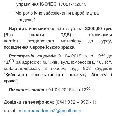
управління
ISO/IEC
17021-1:2015
Метрологічне забезпечення виробництва
·
продукції
одного слухача:
Вартість навчання
3300
,00 грн.
,
включаючи
(без сплати ПДВ)
вартість
роздаткового матеріалу до курсу,
посвідчення Європейського зразка.
00
01.04.2019 р.
з
9
до
Реєстрація слухачів
00
1
2
за адресою:
м. Київ,
вул.Ломоносова, 18
,
(ст.
м.Васильківська), 8 поверх, ауд
.
803 (будівля
"
Київського
кооперативного інституту бізнесу і
права
")
00
01.04.2019р.
з 12
.
Початок занять:
: (044) 332 – 999 - 1;
Довідки за телефоном
e-mail:
m.euroacademia2@gmail.com