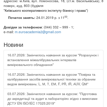
адресою:
м.Київ,
вул. Ломоносова, 18
,
(ст.
м. Васильківська), 8
поверх, ауд
.
803 (будівля
"
Київського кооперативного інституту бізнесу і права
")
00
Початок занять:
24.01.2019 р. з 11
.
Довідки за телефоном
: (044) 332 – 999 - 1;
e-mail:
m.euroacademia2@gmail.com
Новини
16.07.2026: Закінчилось навчання за курсом "Розрахунок і
встановлення міжкалібрувальних інтервалів
вимірювального обладнання"
16.07.2026: Закінчилось навчання за курсом "Повірка та
калібрування засобів вимірювальної техніки за обраним
видом вимірювань: L, М, Т, ЕМ, F, РR, ІR, АUV, QМ"
03.07.2026: Закінчилося навчання за курсом: "Підготовка
до акредитації та аудит в лабораторіях згідно з вимогами
ДСТУ EN ISO/IEC 17025:2019"