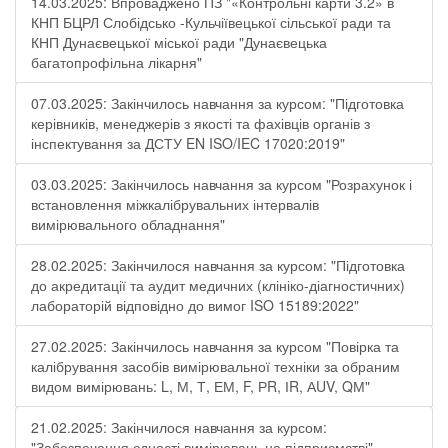
14.03.2025: Впроваджено ПЗ "«Контрольні карти 3.2» в
КНП БЦРЛ Слобідсько -Кульчіївецької сільської ради та
КНП Дунаєвецької міської ради "Дунаєвецька
багатопрофільна лікарня"
07.03.2025: Закінчилось навчання за курсом: "Підготовка
керівників, менеджерів з якості та фахівців органів з
інспектування за ДСТУ EN ISO/IEC 17020:2019"
03.03.2025: Закінчилось навчання за курсом "Розрахунок і
встановлення міжкалібрувальних інтервалів
вимірювального обладнання"
28.02.2025: Закінчилося навчання за курсом: "Підготовка
до акредитації та аудит медичних (клініко-діагностичних)
лабораторій відповідно до вимог ISO 15189:2022"
27.02.2025: Закінчилось навчання за курсом "Повірка та
калібрування засобів вимірювальної техніки за обраним
видом вимірювань: L, М, Т, ЕМ, F, РR, ІR, АUV, QМ"
21.02.2025: Закінчилося навчання за курсом:
"Забезпечення єдності вимірювань на підприємстві"