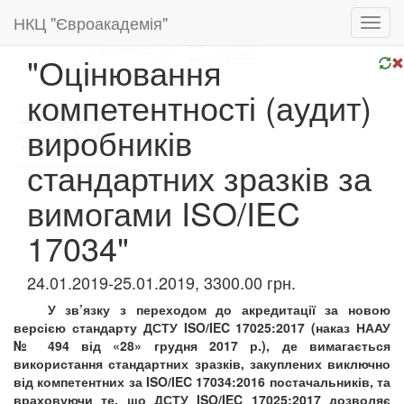
НКЦ "Євроакадемія"
Toggl
navig
"Оцінювання
компетентності (аудит)
виробників
стандартних зразків за
вимогами ISO/IEC
17034"
24.01.2019-25.01.2019, 3300.00 грн.
У зв’язку з переходом до акредитації за новою
версією стандарту ДСТУ
ISO
/
IEC
17025:2017 (наказ НААУ
№ 494 від «28» грудня 2017 р.), де вимагається
використання стандартних зразків, закуплених виключно
від компетентних за ISO/IEC 17034:2016 постачальників, та
враховуючи те, що ДСТУ ISO/IEC 17025:2017 дозволяє