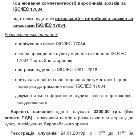
(оцінювання компетентності) виробників зразків за
ISO/IEC 17034
підготовка аудиторів
організацій – виробників зразків за
·
вимогами ISO/IEC 17034.
Розглядаються питання:
аналізування вимог ISO/IEC 17034;
·
основи проведення аудиту ступеня виконання ISO/IEC
·
17034 1-ю та 2-ю стороною;
програми аудитів за ISO/IEC 19011:2018;
·
опитувальні листи (та ін. первинна документація) щодо
·
перевірки дотримання вимог ISO/IEC 17034
документальне оформлення аудитів, звітів та протоколів
·
невідповідності
Вартість навчання
одного слухача:
3300
,00 грн. (без
сплати ПДВ)
,
включаючи вартість
роздаткового матеріалу до
курсу, посвідчення Європейського зразка.
00
00
Реєстрація слухачів
24.01.2019р.
з
9
до 1
1
за