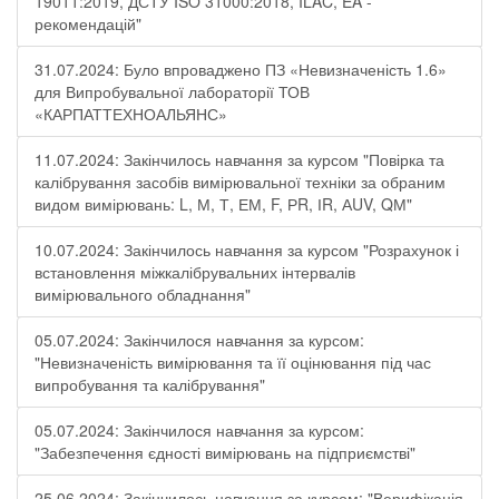
19011:2019, ДСТУ ISO 31000:2018, ILAC, EA -
рекомендацій"
31.07.2024: Було впроваджено ПЗ «Невизначеність 1.6»
для Випробувальної лабораторії ТОВ
«КАРПАТТЕХНОАЛЬЯНС»
11.07.2024: Закінчилось навчання за курсом "Повірка та
калібрування засобів вимірювальної техніки за обраним
видом вимірювань: L, М, Т, ЕМ, F, РR, ІR, АUV, QМ"
10.07.2024: Закінчилось навчання за курсом "Розрахунок і
встановлення міжкалібрувальних інтервалів
вимірювального обладнання"
05.07.2024: Закінчилося навчання за курсом:
"Невизначеність вимірювання та її оцінювання під час
випробування та калібрування"
05.07.2024: Закінчилося навчання за курсом:
"Забезпечення єдності вимірювань на підприємстві"
25.06.2024: Закінчилось навчання за курсом: "Верифікація