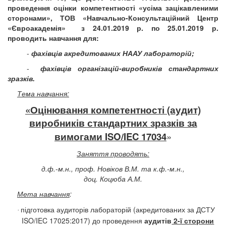
проведення оцінки компетентності «усіма зацікавленими
сторонами», ТОВ «Навчально-Консультаційний
Центр
«Євроакадемія»
з 24.01.2019 р. по 25.01.2019 р.
проводить навчання для:
-
фахівців
акредитованих НААУ лабораторій;
-
фахівців організацій-виробників стандартних
зразків.
Тема навчання:
«Оцінювання компетентності (аудит)
виробників стандартних зразків за
вимогами ISO/IEC 17034
»
Заняття проводять:
д.ф.-м.н., проф. Новіков В.М. та к.ф.-м.н.,
доц. Коцюба А.М.
Мета навчання
:
підготовка аудиторів лабораторій (акредитованих за ДСТУ
·
ISO/IEC 17025:2017) до проведення
аудитів
2-ї сторони