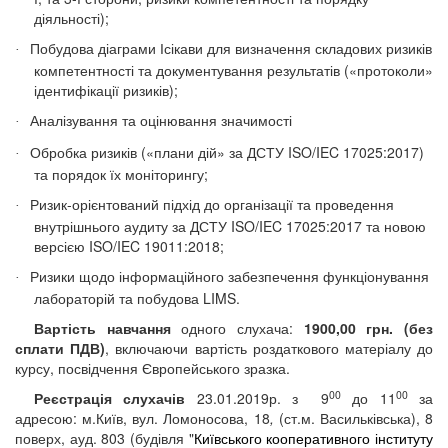
діяльності);
Побудова діаграми Ісікави для визначення складових ризиків
·
компетентності та документування результатів («протоколи»
ідентифікації ризиків);
Аналізування та оцінювання значимості
·
Обробка ризиків («плани дій» за ДСТУ ISO/IEC 17025:2017)
·
та порядок їх моніторингу;
Ризик-орієнтований підхід до організації та проведення
·
внутрішнього аудиту за ДСТУ ISO/IEC 17025:2017 та новою
версією ISO/IEC 19011:2018;
Ризики щодо інформаційного забезпечення функціонування
·
лабораторій та побудова
LIMS
.
Вартість навчання
одного слухача:
1900
,00 грн. (без
сплати ПДВ)
,
включаючи вартість
роздаткового матеріалу до
курсу, посвідчення Європейського зразка.
00
00
Реєстрація слухачів
23.01.2019р.
з
9
до 1
1
за
адресою:
м.Київ,
вул. Ломоносова, 18
,
(ст.
м. Васильківська), 8
поверх, ауд
.
803 (будівля "
Київського кооперативного інституту