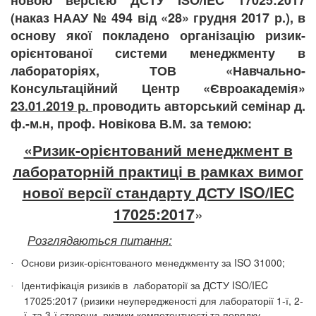
новою версією ДСТУ ISO/IEC 17025:2017
(наказ НААУ № 494 від «28» грудня 2017 р.), в
основу якої покладено організацію ризик-
орієнтованої системи менеджменту в
лабораторіях,
ТОВ «Навчально-
Консультаційний
Центр «Євроакадемія»
23.01.2019 р.
проводить авторський семінар д.
ф.-м.
н, проф. Новікова В.М. за темою:
«Ризик-орієнтований менеджмент в
лабораторній практиці
в рамках вимог
нової версії стандарту ДСТУ ISO/IEC
17025:2017
»
Розглядаються питання:
Основи ризик-орієнтованого менеджменту за ISO 31000;
·
Ідентифікація ризиків в
лабораторії за ДСТУ ISO/IEC
·
17025:2017 (ризики неупередженості для лабораторії 1-ї, 2-
ї, та 3-ї сторони, ризики компетентності та порядку