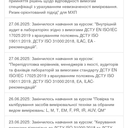
прийняття рішень щодо відповідності вимогам
специфікації з урахуванням невизначеності вимірювання.
Ризик-орієнтований підхід" для МХП
27.06.2025: Закінчилося навчання за курсом: "Внутрішній
аудит в лабораторіях згідно з вимогами ДСТУ EN ISO/IEC
17025:2019 з врахуванням положень ДСТУ ISO
19011:2019, ДСТУ ISO 31000:2018, ILAC, EA -
рекомендацій".
27.06.2025: Закінчилося навчання за курсом:
"Перепідготовка керівників, менеджерів з якості, аудиторів
та фахівців лабораторій за вимогами стандарту ДСТУ EN
ISO/IEC 17025:2019 з врахуванням положень ДСТУ ISO
19011:2019, ДСТУ ISO 31000:2018, ЕА, ILAC-
рекомендацій"
26.06.2025: Закінчилось навчання за курсом "Повірка та
калібрування засобів вимірювальної техніки за обраним
видом вимірювань: L, М, Т, ЕМ, F, РR, ІR, АUV, QМ"
23.06.2025: Закінчилось навчання за курсом: "Керування
ризиками відповідно до ДСТУ ISO 31000:2018 та ДСТУ