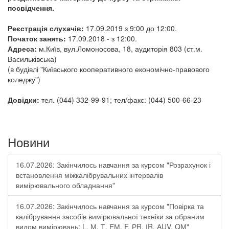
посвідчення.
Реєстрація слухачів:
17.09.2019 з 9
:00 до 12:00.
Початок занять:
17.09.2018 - з 12:00.
Адреса:
м.Київ, вул.Ломоносова, 18, аудиторія 803 (ст.м.
Васильківська)
(в будівлі "Київського кооперативного економічно-правового
коледжу")
Довідки:
тел. (044) 332-99-91; тел/факс: (044) 500-66-23
Новини
16.07.2026: Закінчилось навчання за курсом "Розрахунок і
встановлення міжкалібрувальних інтервалів
вимірювального обладнання"
16.07.2026: Закінчилось навчання за курсом "Повірка та
калібрування засобів вимірювальної техніки за обраним
видом вимірювань: L, М, Т, ЕМ, F, РR, ІR, АUV, QМ"