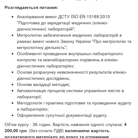
Розглядаються питання:
Аналізування вимог ДСТУ ISO EN 15189:2015
"Підготовка до акредитації медичних (клініко-
діагностичних) лабораторій";
Метрологічн забезпечення медичних лабораторій в
рамках вимог нового Закону України "Про метрологію та
метрологічну діяльність";
Особливочті проведення внутрішньо-лабораторного
контролю та міжлабораторних порівнянь в клініко-
діагностичних лабораторіях;
Основи розрахунку невизначеності результатів клініко-
діагностичних досліджень;
Основи валідації методик;
Автоматизація процесів системи управління якістю в
лабораторії;
Методологія і практика підготовки та проведення аудиту
в лабораторіях;
Оформлення супутньої документації аудиту.
Об'єм курсу - 36 годин. Вартість навчання одного слухача:
4
200,00 грн
. (без сплати ПДВ)
включаючи вартість
роздаткового матеріалу до курсу та отримання