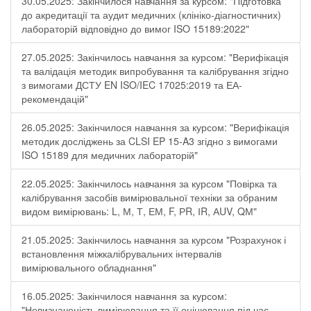
30.05.2025: Закінчилося навчання за курсом: "Підготовка
до акредитації та аудит медичних (клініко-діагностичних)
лабораторій відповідно до вимог ISO 15189:2022"
27.05.2025: Закінчилось навчання за курсом: "Верифікація
та валідація методик випробування та калібрування згідно
з вимогами ДСТУ EN ISO/IEC 17025:2019 та ЕА-
рекомендацій"
26.05.2025: Закінчилося навчання за курсом: "Верифікація
методик досліджень за CLSI EP 15-A3 згідно з вимогами
ISO 15189 для медичних лабораторій"
22.05.2025: Закінчилось навчання за курсом "Повірка та
калібрування засобів вимірювальної техніки за обраним
видом вимірювань: L, М, Т, ЕМ, F, РR, ІR, АUV, QМ"
21.05.2025: Закінчилось навчання за курсом "Розрахунок і
встановлення міжкалібрувальних інтервалів
вимірювального обладнання"
16.05.2025: Закінчилося навчання за курсом:
"Невизначеність вимірювання та її оцінювання під час