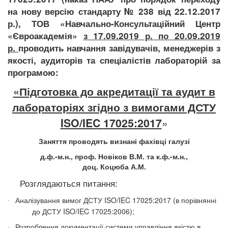
на нову версію стандарту № 238 від 22.12.2017
р.), ТОВ «Навчально-Консультаційний Центр
«Євроакадемія»
з 17.09.2019 р. по 20.09.2019
р.
проводить навчання завідувачів, менеджерів з
якості, аудиторів та спеціалістів лабораторій за
програмою:
«Підготовка до акредитації та
аудит в
лабораторіях
згідно з вимогами ДСТУ
ISO/IEC
17025:2017
»
Заняття проводять визнані фахівці галузі
д.ф.-м.н., проф. Новіков В.М. та к.ф.-м.н.,
доц. Коцюба А.М.
Розглядаються питання:
Аналізування вимог ДСТУ ISO/IEC 17025:2017 (в порівнянні
·
до ДСТУ ISO/IEC 17025:2006);
Розроблення документації системи управління якістю в
·