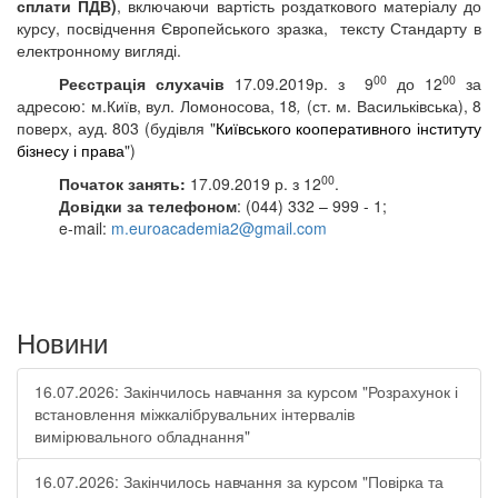
сплати ПДВ)
,
включаючи вартість
роздаткового матеріалу до
курсу, посвідчення Європейського зразка,
тексту Стандарту в
електронному вигляді.
00
00
Реєстрація слухачів
17.09.2019р.
з
9
до 1
2
за
адресою:
м.Київ,
вул. Ломоносова, 18
,
(ст.
м. Васильківська), 8
поверх, ауд
.
803 (будівля "
Київського кооперативного інституту
бізнесу і права
")
00
Початок занять:
17.09.2019 р.
з 12
.
Довідки за телефоном
: (044) 332 – 999 - 1;
e-mail:
m.euroacademia2@gmail.com
Новини
16.07.2026: Закінчилось навчання за курсом "Розрахунок і
встановлення міжкалібрувальних інтервалів
вимірювального обладнання"
16.07.2026: Закінчилось навчання за курсом "Повірка та