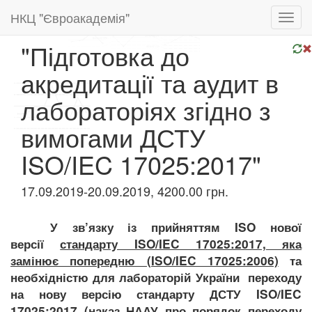
НКЦ "Євроакадемія"
Toggl
navig
"Підготовка до
акредитації та аудит в
лабораторіях згідно з
вимогами ДСТУ
ISO/IEC 17025:2017"
17.09.2019-20.09.2019, 4200.00 грн.
У зв’язку із прийняттям ISO нової
версії
стандарту ISO/IEC 17025:2017, яка
замінює попередню (ISO/IEC 17025:2006)
та
необхідністю для лабораторій України
переходу
на нову версію стандарту
ДСТУ ISO/IEC
17025:2017 (наказ НААУ про порядок переходу