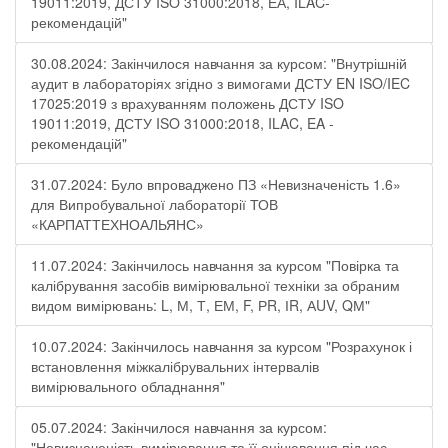
19011:2019, ДСТУ ISO 31000:2018, ЕА, ILAC-
рекомендацій"
30.08.2024: Закінчилося навчання за курсом: "Внутрішній
аудит в лабораторіях згідно з вимогами ДСТУ EN ISO/IEC
17025:2019 з врахуванням положень ДСТУ ISO
19011:2019, ДСТУ ISO 31000:2018, ILAC, EA -
рекомендацій"
31.07.2024: Було впроваджено ПЗ «Невизначеність 1.6»
для Випробувальної лабораторії ТОВ
«КАРПАТТЕХНОАЛЬЯНС»
11.07.2024: Закінчилось навчання за курсом "Повірка та
калібрування засобів вимірювальної техніки за обраним
видом вимірювань: L, М, Т, ЕМ, F, РR, ІR, АUV, QМ"
10.07.2024: Закінчилось навчання за курсом "Розрахунок і
встановлення міжкалібрувальних інтервалів
вимірювального обладнання"
05.07.2024: Закінчилося навчання за курсом:
"Невизначеність вимірювання та її оцінювання під час