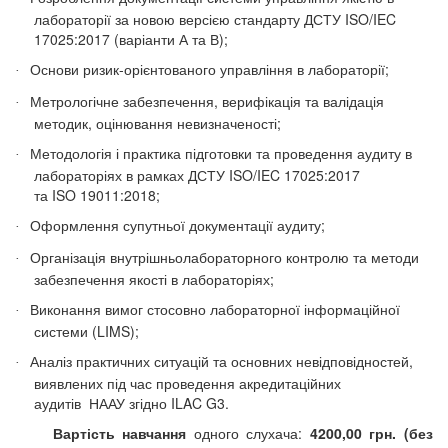
лабораторії за новою версією стандарту ДСТУ ISO/IEC
17025:2017
(
варіанти А та В
)
;
Основи ризик-орієнтованого управління в лабораторії;
·
Метрологічне забезпечення, верифікація та валідація
·
методик, оцінювання невизначеності;
Методологія і практика підготовки та проведення аудиту в
·
лабораторіях в рамках ДСТУ ISO/IEC 17025:2017
та
ISO
19011
:2018;
Оформлення супутньої документації аудиту;
·
Організація внутрішньолабораторного контролю та методи
·
забезпечення якості в лабораторіях;
Виконання вимог стосовно лабораторної інформаційної
·
системи (
LIMS
);
Аналіз практичних ситуацій та основних невідповідностей,
·
виявлених під час проведення акредитаційних
аудитів
НААУ згідно
ILAC
G
3
.
Вартість навчання
одного слухача:
4200
,00 грн. (без