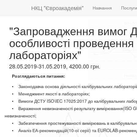
НКЦ "Євроакадемія"
Навчання
Послуг
"Запровадження вимог Д
особливості проведення 
лабораторіях"
28.05.2019-31.05.2019, 4200.00 грн.
Розглядаються питання:
​
• Законодавча основа діяльності калібрувальних лабораторі
• Менеджмент якості в лабораторіях;
• Вимоги ДСТУ ISO\IEC 17025:2017 до калібрувальних лабор
• Вираження невизначеності результату вимірювання(ISO GUM, E
невизначеності;
• Забезпечення простежуваності вимірювань в калібрувальни
• Аналіз ЕА-рекомендацій(10-ої серії) та EUROLAB-рекоменда