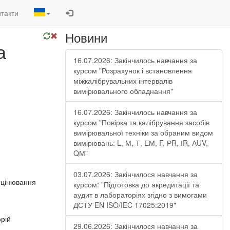
такти
Новини
а
16.07.2026: Закінчилось навчання за
курсом "Розрахунок і встановлення
міжкалібрувальних інтервалів
вимірювального обладнання"
16.07.2026: Закінчилось навчання за
курсом "Повірка та калібрування засобів
вимірювальної техніки за обраним видом
вимірювань: L, М, Т, ЕМ, F, РR, ІR, АUV,
QМ"
03.07.2026: Закінчилося навчання за
оцінювання
курсом: "Підготовка до акредитації та
аудит в лабораторіях згідно з вимогами
ДСТУ EN ISO/IEC 17025:2019"
рій
29.06.2026: Закінчилося навчання за