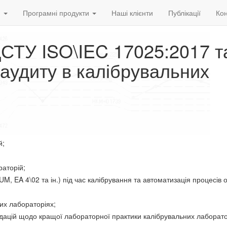
и
Програмні продукти
Наші клієнти
Публікації
Кон
СТУ ISO\IEC 17025:2017 т
аудиту в калібрувальних
й;
аторій;
A 4\02 та ін.) під час калібрування та автоматизація процесів 
х лабораторіях;
цій щодо кращої лабораторної практики калібрувальних лаборато