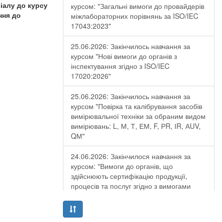
іалу до курсу
курсом: "Загальні вимоги до провайдерів
ння до
міжлабораторних порівнянь за ISO/IEC
17043:2023"
25.06.2026: Закінчилось навчання за
курсом "Нові вимоги до органів з
інспектування згідно з ISO/IEC
17020:2026"
25.06.2026: Закінчилось навчання за
курсом "Повірка та калібрування засобів
вимірювальної техніки за обраним видом
вимірювань: L, М, Т, ЕМ, F, РR, ІR, АUV,
QМ"
24.06.2026: Закінчилося навчання за
курсом: "Вимоги до органів, що
здійснюють сертифікацію продукції,
процесів та послуг згідно з вимогами
ДСТУ EN ISO/IEC 17065:2019"
19.06.2026: Закінчилося навчання за