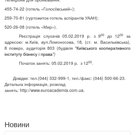
455-74-22 (готель «Голосіївський»);
259-70-81 (гуртожиток-готель аспірантів УААН);
520-26-08 (готель «Мир»).
00
00
Реєстрація слухачів
05.02.2019 р.
з
9
до 1
2
за
адресою:
м.Київ,
вул.Ломоносова, 18
,
(ст.
м. Васильківська),
8 поверх, аудиторія 803 (будівля "
Київського кооперативного
інституту бізнесу і права
")
00
Початок занять: 05.02.2019 р. з
12
.
Довідки: тел.(044) 332-999-1, тел./факс: (044)
500
-
66
-
23
.
Детальна інформація, розклад
занять: http://www.euroacademia.com.ua.
Новини