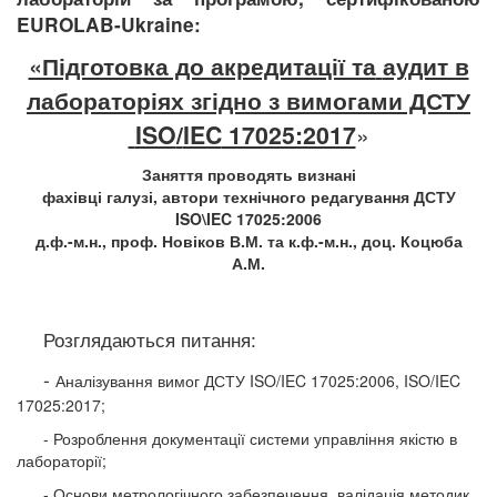
EUROLAB
-
Ukraine
:
«Підготовка до акредитації та
аудит в
лабораторіях
згідно з вимогами ДСТУ
ISO
/
IEC
17025:2017
»
Заняття проводять визнані
фахівці галузі, автори технічного редагування ДСТУ
ISO
\
IEC
17025:2006
д.ф.-м.н., проф. Новіков В.М. та к.ф.-м.н., доц. Коцюба
А.М.
Розглядаються питання:
-
Аналізування вимог ДСТУ ISO/IEC
17025:2006, ISO/IEC
17025:2017;
- Розроблення документації системи
управління якістю в
лабораторії;
- Основи метрологічного забезпечення,
валідація методик