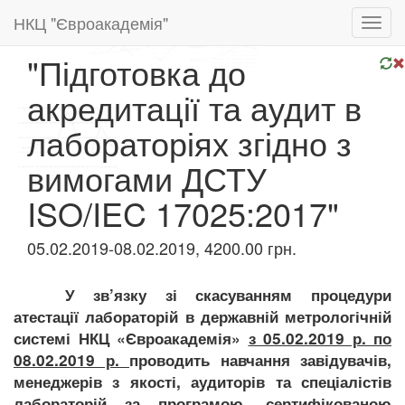
НКЦ "Євроакадемія"
Toggl
navig
"Підготовка до
акредитації та аудит в
лабораторіях згідно з
вимогами ДСТУ
ISO/IEC 17025:2017"
05.02.2019-08.02.2019, 4200.00 грн.
У зв
’
язку зі скасуванням процедури
атестації лабораторій в державній метрологічній
системі НКЦ «Євроакадемія»
з 05.02.2019 р. по
08.02.2019 р.
проводить навчання завідувачів,
менеджерів з якості, аудиторів та спеціалістів
лабораторій за програмою, сертифікованою