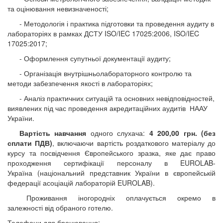
та оцінювання невизначеності;
- Методологія і практика підготовки
та проведення аудиту в
лабораторіях в рамках ДСТУ ISO/IEC 17025
:
2006, ISO/IEC
17025:2017;
- Оформлення супутньої документації
аудиту;
- Організація
внутрішньолабораторного контролю та
методи забезпечення якості в лабораторіях;
- Аналіз практичних ситуацій та
основних невідповідностей,
виявлених під час проведення акредитаційних
аудитів
НААУ
України.
Вартість навчання
одного слухача:
4 200
,00 грн. (без
сплати ПДВ)
, включаючи вартість роздаткового матеріалу до
курсу та посвідчення Європейського зразка, яке дає право
проходження сертифікації персоналу в
EUROLAB
-
Україна (національний представник України в європейській
федерації асоціацій лабораторій
EUROLAB
).
Проживання
іногородніх оплачується окремо в
залежності від обраного готелю.
Телефони для бронювання: