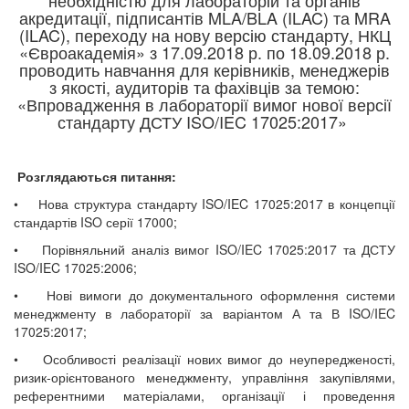
необхідністю для лабораторій та органів
акредитації, підписантів MLA/BLA (ILAC) та MRA
(ILAC), переходу на нову версію стандарту, НКЦ
«Євроакадемія» з 17.09.2018 р. по 18.09.2018 р.
проводить навчання для керівників, менеджерів
з якості, аудиторів та фахівців за темою:
«Впровадження в лабораторії вимог нової версії
стандарту ДСТУ ISO/IEC 17025:2017»
Розглядаються питання:
• Нова структура стандарту ISO/IEC 17025:2017 в концепції
стандартів ISO серії 17000;
• Порівняльний аналіз вимог ISO/IEC 17025:2017 та ДСТУ
ISO/IEC 17025:2006;
• Нові вимоги до документального оформлення системи
менеджменту в лабораторії за варіантом А та В ISO/IEC
17025:2017;
• Особливості реалізації нових вимог до неупередженості,
ризик-орієнтованого менеджменту, управління закупівлями,
референтними матеріалами, організації і проведення