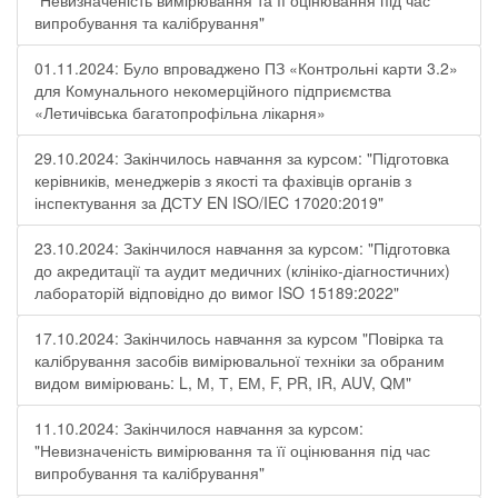
"Невизначеність вимірювання та її оцінювання під час
випробування та калібрування"
01.11.2024: Було впроваджено ПЗ «Контрольні карти 3.2»
для Комунального некомерційного підприємства
«Летичівська багатопрофільна лікарня»
29.10.2024: Закінчилось навчання за курсом: "Підготовка
керівників, менеджерів з якості та фахівців органів з
інспектування за ДСТУ EN ISO/IEC 17020:2019"
23.10.2024: Закінчилося навчання за курсом: "Підготовка
до акредитації та аудит медичних (клініко-діагностичних)
лабораторій відповідно до вимог ISO 15189:2022"
17.10.2024: Закінчилось навчання за курсом "Повірка та
калібрування засобів вимірювальної техніки за обраним
видом вимірювань: L, М, Т, ЕМ, F, РR, ІR, АUV, QМ"
11.10.2024: Закінчилося навчання за курсом:
"Невизначеність вимірювання та її оцінювання під час
випробування та калібрування"