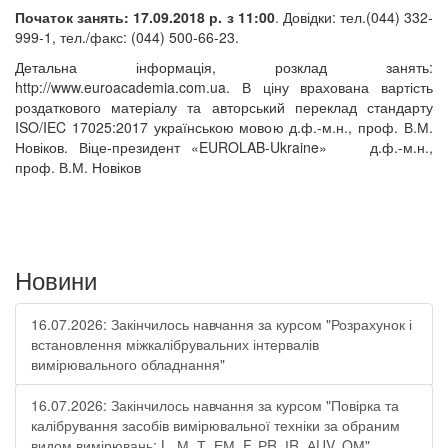
Початок занять: 17.09.2018 р. з 11:00
. Довідки: тел.(044) 332-
999-1, тел./факс: (044) 500-66-23.
Детальна інформація, розклад занять:
http://www.euroacademia.com.ua. В ціну врахована вартість
роздаткового матеріалу та авторський переклад стандарту
ISO/IEC 17025:2017 українською мовою д.ф.-м.н., проф. В.М.
Новіков. Віце-президент «EUROLAB-Ukraine» д.ф.-м.н.,
проф. В.М. Новіков
Новини
16.07.2026: Закінчилось навчання за курсом "Розрахунок і
встановлення міжкалібрувальних інтервалів
вимірювального обладнання"
16.07.2026: Закінчилось навчання за курсом "Повірка та
калібрування засобів вимірювальної техніки за обраним
видом вимірювань: L, М, Т, ЕМ, F, РR, ІR, АUV, QМ"