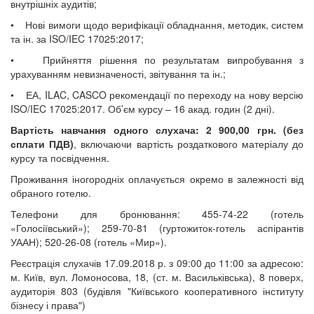
внутрішніх аудитів;
• Нові вимоги щодо верифікації обладнання, методик, систем
та ін. за ISO/IEC 17025:2017;
• Прийняття рішення по результатам випробування з
урахуванням невизначеності, звітування та ін.;
• ЕА, ILAC, CASCO рекомендації по переходу на нову версію
ISO/IEC 17025:2017. Об’єм курсу – 16 акад. годин (2 дні).
Вартість навчання одного слухача: 2 900,00 грн. (без
сплати ПДВ)
, включаючи вартість роздаткового матеріалу до
курсу та посвідчення.
Проживання іногородніх оплачується окремо в залежності від
обраного готелю.
Телефони для бронювання: 455-74-22 (готель
«Голосіївський»); 259-70-81 (гуртожиток-готель аспірантів
УААН); 520-26-08 (готель «Мир»).
Реєстрація слухачів 17.09.2018 р. з 09:00 до 11:00 за адресою:
м. Київ, вул. Ломоносова, 18, (ст. м. Васильківська), 8 поверх,
аудиторія 803 (будівля "Київського кооперативного інституту
бізнесу і права")