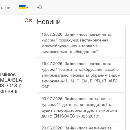
такти
Новини
16.07.2026: Закінчилось навчання за
курсом "Розрахунок і встановлення
міжкалібрувальних інтервалів
вимірювального обладнання"
16.07.2026: Закінчилось навчання за
курсом "Повірка та калібрування засобів
замінює
вимірювальної техніки за обраним видом
в MLA/BLA
вимірювань: L, М, Т, ЕМ, F, РR, ІR, АUV,
03.2018 р.
QМ"
ження в
03.07.2026: Закінчилося навчання за
курсом: "Підготовка до акредитації та
аудит в лабораторіях згідно з вимогами
ДСТУ EN ISO/IEC 17025:2019"
29.06.2026: Закінчилося навчання за