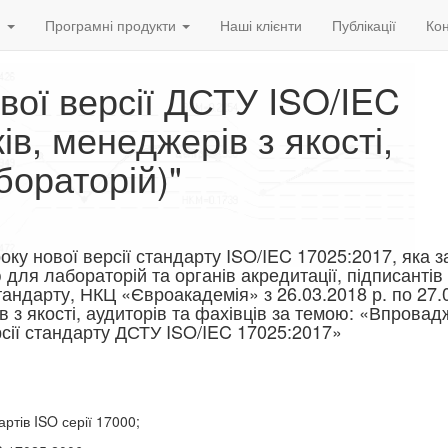
и
Програмні продукти
Наші клієнти
Публікації
Кон
вої версії ДСТУ ISO/IEC
ів, менеджерів з якості,
бораторій)"
року нової версії стандарту ISO/IEC 17025:2017, яка 
 для лабораторій та органів акредитації, підписанті
тандарту, НКЦ «Євроакадемія» з 26.03.2018 р. по 27.
 з якості, аудиторів та фахівців за темою: «Впровад
рсії стандарту ДСТУ ISO/IEC 17025:2017»
артів ISO серії 17000;