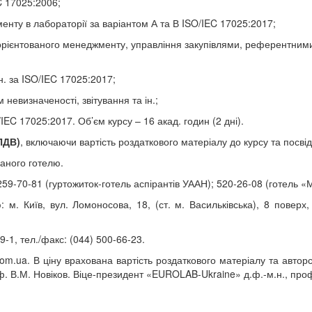
C 17025:2006;
нту в лабораторії за варіантом А та В ISO/IEC 17025:2017;
к-орієнтованого менеджменту, управління закупівлями, референтним
н. за ISO/IEC 17025:2017;
невизначеності, звітування та ін.;
EC 17025:2017. Об’єм курсу – 16 акад. годин (2 дні).
ПДВ)
, включаючи вартість роздаткового матеріалу до курсу та посві
раного готелю.
59-70-81 (гуртожиток-готель аспірантів УААН); 520-26-08 (готель «
: м. Київ, вул. Ломоносова, 18, (ст. м. Васильківська), 8 поверх,
9-1, тел./факс: (044) 500-66-23.
com.ua. В ціну врахована вартість роздаткового матеріалу та автор
. В.М. Новіков. Віце-президент «EUROLAB-Ukraine» д.ф.-м.н., проф