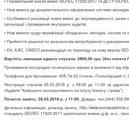
• Порівняльний аналіз вимог ISO/IEC 17025:2017 та ДСТУ ISO/IE
• Нові вимоги до документального оформлення системи менеджме
• Особливості реалізації нових вимог до неупередженості, ризи
організації і проведення внутрішніх аудитів;
• Нові вимоги щодо верифікації обладнання, методик, систем та і
• Прийняття рішення по результатам випробування з урахуванням 
• ЕА, ILAC, CASCO рекомендації по переходу на нову версію ISO/I
Вартість навчання одного слухача: 2900,00 грн. (без сплати 
Проживання іногородніх оплачується окремо в залежності від об
Телефони для бронювання: 455-74-22 (готель «Голосіївський»); 2
Реєстрація слухачів 26.03.2018 р. з 09:00 до 11:00 за адресою
(будівля "Київського кооперативного інституту бізнесу і права")
Початок занять: 26.03.2018 р. з 11:00
.
Довідки: тел.(044) 332-99
Детальна інформація, розклад занять: http://www.euroacademia.
стандарту ISO/IEC 17025:2017 українською мовою д.ф.-м.н., проф