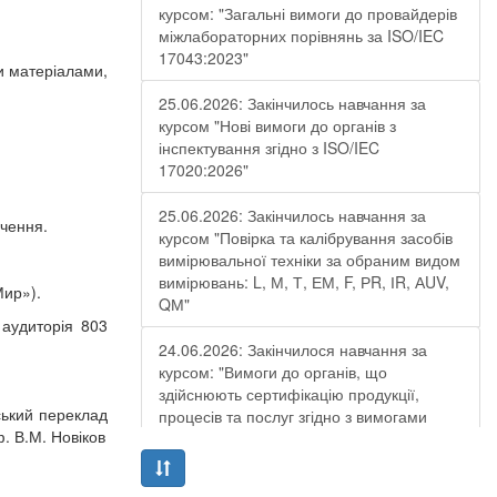
курсом: "Загальні вимоги до провайдерів
міжлабораторних порівнянь за ISO/IEC
17043:2023"
и матеріалами,
25.06.2026: Закінчилось навчання за
курсом "Нові вимоги до органів з
інспектування згідно з ISO/IEC
17020:2026"
25.06.2026: Закінчилось навчання за
дчення.
курсом "Повірка та калібрування засобів
вимірювальної техніки за обраним видом
вимірювань: L, М, Т, ЕМ, F, РR, ІR, АUV,
Мир»).
QМ"
 аудиторія 803
24.06.2026: Закінчилося навчання за
курсом: "Вимоги до органів, що
здійснюють сертифікацію продукції,
ський переклад
процесів та послуг згідно з вимогами
. В.М. Новіков
ДСТУ EN ISO/IEC 17065:2019"
19.06.2026: Закінчилося навчання за