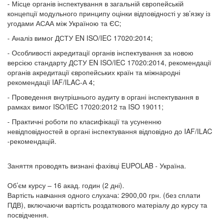
- Місце органів інспектування в загальній європейській
концепції модульного принципу оцінки відповідності у зв’язку із
угодами АСАА між Україною та ЄС;
- Аналіз вимог ДСТУ EN ISO/IEC 17020:2014;
- Особливості акредитації органів інспектування за новою
версією стандарту ДСТУ EN ISO/IEC 17020:2014, рекомендації
органів акредитації європейських країн та міжнародні
рекомендації IAF/ILAC-А 4;
- Проведення внутрішнього аудиту в органі інспектування в
рамках вимог ISO/IEC 17020:2012 та ISO 19011;
- Практичні роботи по класифікації та усуненню
невідповідностей в органі інспектування відповідно до IAF/ILAC
-рекомендацій.
Заняття проводять визнані фахівці EUPOLAB - Україна.
Об’єм курсу – 16 акад. годин (2 дні).
Вартість навчання одного слухача: 2900,00 грн. (без сплати
ПДВ), включаючи вартість роздаткового матеріалу до курсу та
посвідчення.