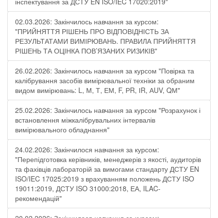
інспектування за ДСТУ EN ISO/IEC 17020:2019"
02.03.2026: Закінчилось навчання за курсом:
"ПРИЙНЯТТЯ РІШЕНЬ ПРО ВІДПОВІДНІСТЬ ЗА
РЕЗУЛЬТАТАМИ ВИМІРЮВАНЬ. ПРАВИЛА ПРИЙНЯТТЯ
РІШЕНЬ ТА ОЦІНКА ПОВ’ЯЗАНИХ РИЗИКІВ"
26.02.2026: Закінчилось навчання за курсом "Повірка та
калібрування засобів вимірювальної техніки за обраним
видом вимірювань: L, М, Т, ЕМ, F, РR, ІR, АUV, QМ"
25.02.2026: Закінчилось навчання за курсом "Розрахунок і
встановлення міжкалібрувальних інтервалів
вимірювального обладнання"
24.02.2026: Закінчилося навчання за курсом:
"Перепідготовка керівників, менеджерів з якості, аудиторів
та фахівців лабораторій за вимогами стандарту ДСТУ EN
ISO/IEC 17025:2019 з врахуванням положень ДСТУ ISO
19011:2019, ДСТУ ISO 31000:2018, ЕА, ILAC-
рекомендацій"