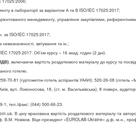
C 17025:2006;
нту в лабораторії за варіантом А та В ISO/IEC 17025:2017;
к-орієнтованого менеджменту, управління закупівлями, референтним
н. за ISO/IEC 17025:2017;
невизначеності, звітування та ін.;
EC 17025:2017. Об’єм курсу – 16 акад. годин (2 дні).
ПДВ)
, включаючи вартість роздаткового матеріалу до курсу та посві
раного готелю.
59-70-81 (гуртожиток-готель аспірантів УААН); 520-26-08 (готель «
иїв, вул. Ломоносова, 18, (ст. м. Васильківська), 8 поверх, аудитор
9-1, тел./факс: (044) 500-66-23.
com.ua. В ціну врахована вартість роздаткового матеріалу та автор
. В.М. Новіков. Віце-президент «EUROLAB-Ukraine» д.ф.-м.н., проф