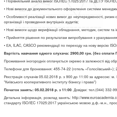
• Порівняльний аналіз вимог ISO/IEC 17025:2017 та ДСТУ ISO/IE
• Нові вимоги до документального оформлення системи менеджме
• Особливості реалізації нових вимог до неупередженості, ризи
організації і проведення внутрішніх аудитів;
• Нові вимоги щодо верифікації обладнання, методик, систем та і
• Прийняття рішення по результатам випробування з урахуванням 
• ЕА, ILAC, CASCO рекомендації по переходу на нову версію ISO/I
Вартість навчання одного слухача: 2900,00 грн. (без сплати 
Проживання іногородніх оплачується окремо в залежності від об
Телефони для бронювання: 455-74-22 (готель «Голосіївський»); 2
Реєстрація слухачів 05.02.2018 р. з 900 до 11:00 за адресою: м. К
"Київського кооперативного інституту бізнесу і права")
Початок занять: 05.02.2018 р. з 11:00
.
Довідки: тел.(044) 332-99
Детальна інформація, розклад занять: http://www.euroacademia.
стандарту ISO/IEC 17025:2017 українською мовою д.ф.-м.н., проф