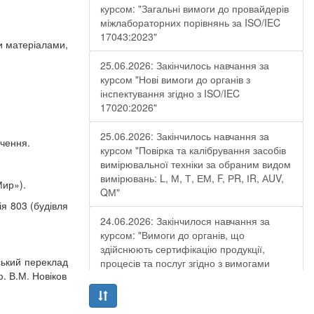
курсом: "Загальні вимоги до провайдерів
міжлабораторних порівнянь за ISO/IEC
17043:2023"
и матеріалами,
25.06.2026: Закінчилось навчання за
курсом "Нові вимоги до органів з
інспектування згідно з ISO/IEC
17020:2026"
25.06.2026: Закінчилось навчання за
дчення.
курсом "Повірка та калібрування засобів
вимірювальної техніки за обраним видом
вимірювань: L, М, Т, ЕМ, F, РR, ІR, АUV,
Мир»).
QМ"
ія 803 (будівля
24.06.2026: Закінчилося навчання за
курсом: "Вимоги до органів, що
здійснюють сертифікацію продукції,
ський переклад
процесів та послуг згідно з вимогами
. В.М. Новіков
ДСТУ EN ISO/IEC 17065:2019"
19.06.2026: Закінчилося навчання за