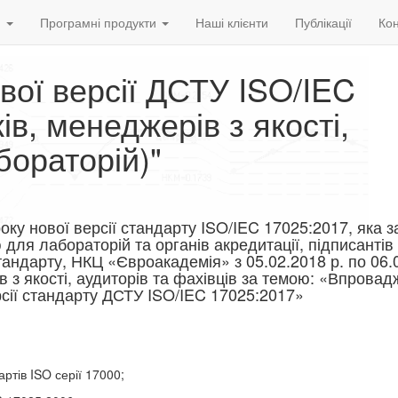
и
Програмні продукти
Наші клієнти
Публікації
Кон
вої версії ДСТУ ISO/IEC
ів, менеджерів з якості,
бораторій)"
року нової версії стандарту ISO/IEC 17025:2017, яка 
 для лабораторій та органів акредитації, підписанті
тандарту, НКЦ «Євроакадемія» з 05.02.2018 р. по 06.
 з якості, аудиторів та фахівців за темою: «Впровад
рсії стандарту ДСТУ ISO/IEC 17025:2017»
артів ISO серії 17000;