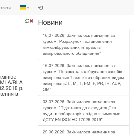
такти
Новини
16.07.2026: Закінчилось навчання за
курсом "Розрахунок і встановлення
міжкалібрувальних інтервалів
вимірювального обладнання"
16.07.2026: Закінчилось навчання за
курсом "Повірка та калібрування засобів
замінює
вимірювальної техніки за обраним видом
в MLA/BLA
вимірювань: L, М, Т, ЕМ, F, РR, ІR, АUV,
02.2018 р.
QМ"
ження в
03.07.2026: Закінчилося навчання за
курсом: "Підготовка до акредитації та
аудит в лабораторіях згідно з вимогами
ДСТУ EN ISO/IEC 17025:2019"
29.06.2026: Закінчилося навчання за