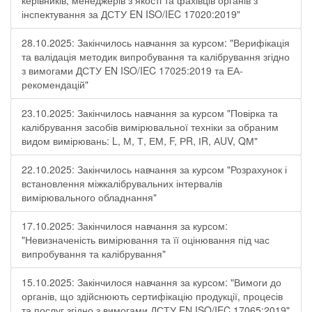
керівників, менеджерів з якості та фахівців органів з
інспектування за ДСТУ EN ISO/IEC 17020:2019"
28.10.2025: Закінчилось навчання за курсом: "Верифікація
та валідація методик випробування та калібрування згідно
з вимогами ДСТУ EN ISO/IEC 17025:2019 та ЕА-
рекомендацій"
23.10.2025: Закінчилось навчання за курсом "Повірка та
калібрування засобів вимірювальної техніки за обраним
видом вимірювань: L, М, Т, ЕМ, F, РR, ІR, АUV, QМ"
22.10.2025: Закінчилось навчання за курсом "Розрахунок і
встановлення міжкалібрувальних інтервалів
вимірювального обладнання"
17.10.2025: Закінчилося навчання за курсом:
"Невизначеність вимірювання та її оцінювання під час
випробування та калібрування"
15.10.2025: Закінчилося навчання за курсом: "Вимоги до
органів, що здійснюють сертифікацію продукції, процесів
та послуг згідно з вимогами ДСТУ EN ISO/IEC 17065:2019"