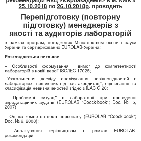
рекомендацій НКЦ «Євроакадемія» в м. Київ з
25.10.2018
по
26.10.2018
р
. проводить
Перепідготовку (повторну
підготовку) менеджерів з
якості та аудиторів лабораторій
в рамках програм, погоджених Міністерством освіти і науки
України та сертифікованих EUROLAB-Україна:
Розглядаються питання:
− Особливості формування
вимог до компетентності
лабораторій в новій версії
ISO
/
IEC
17025;
−Узагальнення досвіду аналізування невідповідностей в
лабораторіях, виявлених під час акредитації, оцінювання та
класифікація невизначеностей згідно з
ILAC
G
20;
− Проблемні ситуації в лабораторії при проведенні
акредитаційних аудитів (EUROLAB “Co
o
ck-book”; Doc. № 5,
2007);
− Оцінка компетентності персоналу (EUROLAB “Co
o
ck-book”;
Doc. № 6, 2008);
− Аналізування керівництвом в рамках EUROLAB-
рекомендацій;