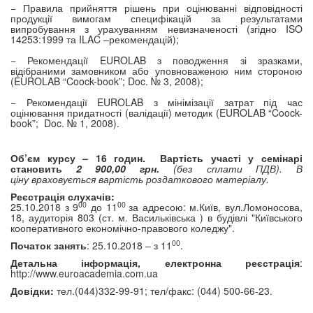
− Правила прийняття рішень при оцінюванні відповідності
продукції вимогам специфікацій за результатами
випробування з урахуванням невизначеності (згідно ISO
14253:1999 та ILAC –рекомендацій);
− Рекомендації EUROLAB з поводження зі зразками,
відібраними замовником або уповноваженою ним стороною
(EUROLAB “Co
o
ck-book”; Doc. № 3, 2008);
− Рекомендації EUROLAB з мінімізації затрат під час
оцінювання придатності (валідації) методик (EUROLAB “Co
o
ck-
book”;
Doc. № 1, 2008).
Об’єм курсу – 16 годин.
Вартість участі у семінарі
становить
2
9
00,00 грн.
(без сплати ПДВ). В
ц
і
ну враховується вартість роздаткового матеріалу
.
Реєстрація слухачів:
00
00
25.
1
0.
20
18 з 9
до 1
1
за адресою: м.Київ, вул.Ломоносова,
18
, аудиторія 803
(ст. м. Васильківська )
в будівлі "Київського
кооперативного економічно-правового коледжу".
00
Початок занять
:
25
.
1
0
.
20
18 – з 1
1
.
Детальна інформація,
електронна реєстрація
:
http
://
www
.
euroacademia
.
com
.
ua
Довідки:
тел.(044)332-99-91; тел/факс: (044) 500-66-23.