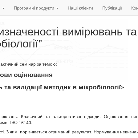
и
Програмні продукти
Наші клієнти
Публікації
Кон
изначеності вимірювань та
біології"
актичний
семінар
за
темою
:
ови оцінювання
та валідації методик в мікробіології»
мірювань. Класичний та альтернативні підходи. Оцінювання неви
 вимог ISO 16140
.
ті. З чим
порівнюється отриманий результат. Нормування невизнач