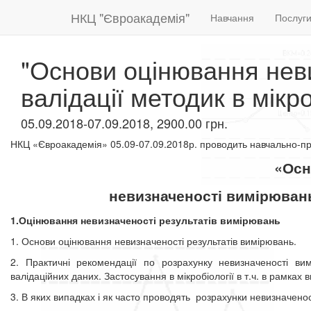
НКЦ "Євроакадемія"
Навчання
Послуг
"Основи оцінювання нев
валідації методик в мікро
05.09.2018-07.09.2018, 2900.00 грн.
НКЦ «Євроакадемія» 05
.09-07.09.2018
р.
проводить
навчально
-
пр
«Осн
невизначеності вимірювань 
1.Оцінювання невизначеності результатів вимірювань
1. Основи оцінювання невизначеності результатів вимірювань.
2. Практичні рекомендації по розрахунку невизначеності ви
валідаційних даних. Застосування в мікробіології в т.ч. в рамках
3. В яких випадках і як часто проводять
розрахунки невизначенос