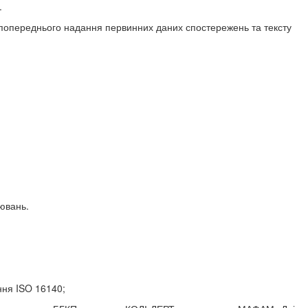
.
 попереднього надання первинних даних спостережень та тексту
ювань.
ння
ISO 16140;