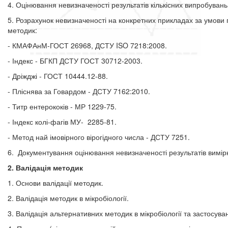
4.
Оцінювання невизначеності результатів кількісних випробувань
5. Розрахунок невизначеності на конкретних прикладах за умови
методик:
- КМАФАнМ
-ГОСТ 26968, ДСТУ ISO 7218:2008.
- Індекс - БГКП ДСТУ ГОСТ 30712-2003.
-
Дріжджі - ГОСТ 10444.12-88.
- Пліснява за Говардом - ДСТУ 7162:2010.
- Титр ентерококів - МР 1229-75.
- Індекс колі-фагів МУ-
2285-81.
- Метод най імовірного вірогідного числа - ДСТУ 7251.
6.
Документування оцінювання невизначеності результатів вимір
2. Валідація методик
1. Основи валідації методик.
2. Валідація методик в мікробіології.
3. Валідація альтернативних методик в мікробіології
та застосува