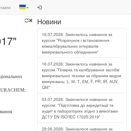
такти
Новини
16.07.2026: Закінчилось навчання за
017"
курсом "Розрахунок і встановлення
міжкалібрувальних інтервалів
вимірювального обладнання"
16.07.2026: Закінчилось навчання за
курсом "Повірка та калібрування засобів
вимірювальної техніки за обраним видом
аціональних
вимірювань: L, М, Т, ЕМ, F, РR, ІR, АUV,
QМ"
ій EURACHEM;
03.07.2026: Закінчилося навчання за
курсом: "Підготовка до акредитації та
аудит в лабораторіях згідно з вимогами
имання
ДСТУ EN ISO/IEC 17025:2019"
29.06.2026: Закінчилося навчання за