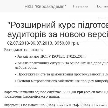
НКЦ "Євроакадемія"
Навчання
Послуг
"Розширний курс підготов
аудиторів за новою верс
02.07.2018-06.07.2018, 3950.00 грн.
Розглядаються питання:
• Аналіз вимог ДСТУ ISO\IEC 17025:2017;
• Аналіз практичних ситуацій та основних невідповідн
лабораторіях;
• Простежуваність та демонстрація простежуваності в
• Основи метрологічного забезпечення процесу випробу
Вартість навчання одного слухача:
3 950,00 грн
.(без сплати П
посвідчень Європейського зразка.
Інформація по навчанню: (044) 332-99-91; т/ф.: (044) 500-66-23.