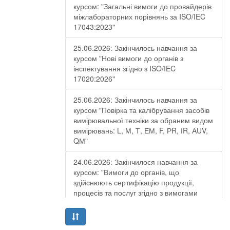
курсом: "Загальні вимоги до провайдерів
міжлабораторних порівнянь за ISO/IEC
17043:2023"
25.06.2026: Закінчилось навчання за
курсом "Нові вимоги до органів з
інспектування згідно з ISO/IEC
17020:2026"
25.06.2026: Закінчилось навчання за
курсом "Повірка та калібрування засобів
вимірювальної техніки за обраним видом
вимірювань: L, М, Т, ЕМ, F, РR, ІR, АUV,
QМ"
24.06.2026: Закінчилося навчання за
курсом: "Вимоги до органів, що
здійснюють сертифікацію продукції,
процесів та послуг згідно з вимогами
ДСТУ EN ISO/IEC 17065:2019"
19.06.2026: Закінчилося навчання за