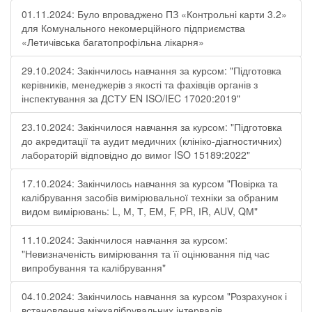
01.11.2024: Було впроваджено ПЗ «Контрольні карти 3.2»
для Комунального некомерційного підприємства
«Летичівська багатопрофільна лікарня»
29.10.2024: Закінчилось навчання за курсом: "Підготовка
керівників, менеджерів з якості та фахівців органів з
інспектування за ДСТУ EN ISO/IEC 17020:2019"
23.10.2024: Закінчилося навчання за курсом: "Підготовка
до акредитації та аудит медичних (клініко-діагностичних)
лабораторій відповідно до вимог ISO 15189:2022"
17.10.2024: Закінчилось навчання за курсом "Повірка та
калібрування засобів вимірювальної техніки за обраним
видом вимірювань: L, М, Т, ЕМ, F, РR, ІR, АUV, QМ"
11.10.2024: Закінчилося навчання за курсом:
"Невизначеність вимірювання та її оцінювання під час
випробування та калібрування"
04.10.2024: Закінчилось навчання за курсом "Розрахунок і
встановлення міжкалібрувальних інтервалів