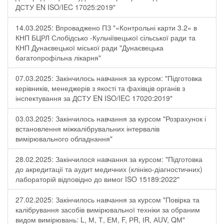
ДСТУ EN ISO/IEC 17025:2019"
14.03.2025: Впроваджено ПЗ "«Контрольні карти 3.2» в
КНП БЦРЛ Слобідсько -Кульчіївецької сільської ради та
КНП Дунаєвецької міської ради "Дунаєвецька
багатопрофільна лікарня"
07.03.2025: Закінчилось навчання за курсом: "Підготовка
керівників, менеджерів з якості та фахівців органів з
інспектування за ДСТУ EN ISO/IEC 17020:2019"
03.03.2025: Закінчилось навчання за курсом "Розрахунок і
встановлення міжкалібрувальних інтервалів
вимірювального обладнання"
28.02.2025: Закінчилося навчання за курсом: "Підготовка
до акредитації та аудит медичних (клініко-діагностичних)
лабораторій відповідно до вимог ISO 15189:2022"
27.02.2025: Закінчилось навчання за курсом "Повірка та
калібрування засобів вимірювальної техніки за обраним
видом вимірювань: L, М, Т, ЕМ, F, РR, ІR, АUV, QМ"