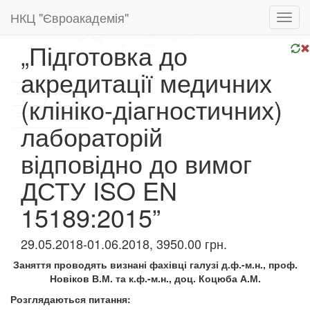
НКЦ "Євроакадемія"
Toggl
navig
„Підготовка до
акредитації медичних
(клініко-діагностичних)
лабораторій
відповідно до вимог
ДСТУ ISO EN
15189:2015”
29.05.2018-01.06.2018, 3950.00 грн.
Заняття проводять визнані фахівці галузі д.ф.-м.н., проф.
Новіков В.М. та к.ф.-м.н., доц. Коцюба А.М.
Розглядаються питання: