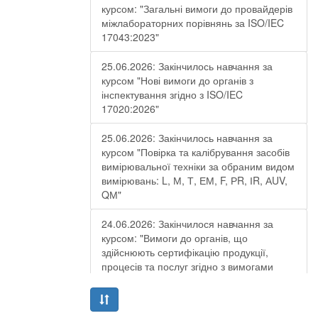
курсом: "Загальні вимоги до провайдерів
міжлабораторних порівнянь за ISO/IEC
17043:2023"
25.06.2026: Закінчилось навчання за
курсом "Нові вимоги до органів з
інспектування згідно з ISO/IEC
17020:2026"
25.06.2026: Закінчилось навчання за
курсом "Повірка та калібрування засобів
вимірювальної техніки за обраним видом
вимірювань: L, М, Т, ЕМ, F, РR, ІR, АUV,
QМ"
24.06.2026: Закінчилося навчання за
курсом: "Вимоги до органів, що
здійснюють сертифікацію продукції,
процесів та послуг згідно з вимогами
ДСТУ EN ISO/IEC 17065:2019"
19.06.2026: Закінчилося навчання за