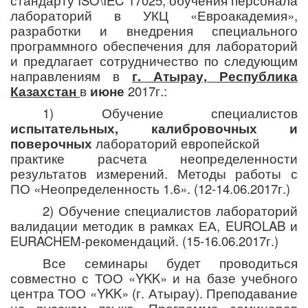
стандарту ISO\IEC 17025, обучения персонала
лабораторий в УКЦ «Евроакадемия»,
разработки и внедрения специального
программного обеспечения для лабораторий
и предлагает сотрудничество по следующим
направлениям в
г. Атырау,
Республика
Казахстан
в
июне
201
7
г.:
1) Обучение специалистов
испытательных, калибровочных и
поверочных
лабораторий европейской
практике расчета неопределенности
результатов измерений. Методы работы с
ПО «Неопределенность 1.6». (
12
-
14
.
06
.201
7
г.)
2) Обучение специалистов лабораторий
валидации методик в рамках ЕА, EUROLAB и
EURACHEM-рекомендаций. (15-16.
06.201
7
г.)
Все семинары будет проводиться
совместно с ТОО «YKK» и на базе учебного
центра ТОО «YKK» (г. Атырау). Преподавание