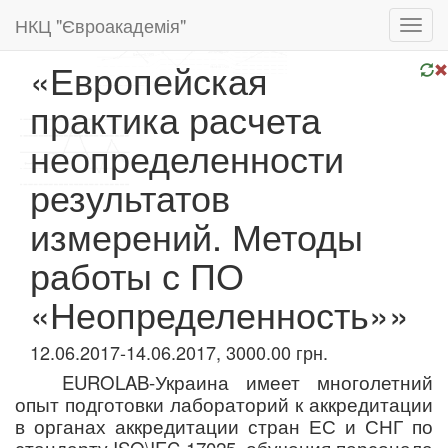
НКЦ "Євроакадемія"
Toggl
navig
«Европейская
практика расчета
неопределенности
результатов
измерений. Методы
работы с ПО
«Неопределенность»»
12.06.2017-14.06.2017, 3000.00 грн.
EUROLAB-Украина имеет многолетний
опыт подготовки лабораторий к аккредитации
в органах аккредитации стран ЕС и СНГ по