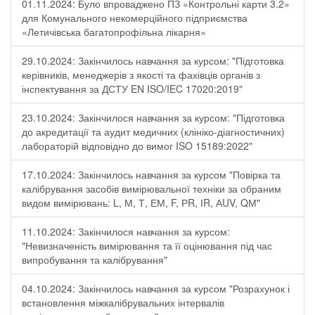
01.11.2024: Було впроваджено ПЗ «Контрольні карти 3.2»
для Комунального некомерційного підприємства
«Летичівська багатопрофільна лікарня»
29.10.2024: Закінчилось навчання за курсом: "Підготовка
керівників, менеджерів з якості та фахівців органів з
інспектування за ДСТУ EN ISO/IEC 17020:2019"
23.10.2024: Закінчилося навчання за курсом: "Підготовка
до акредитації та аудит медичних (клініко-діагностичних)
лабораторій відповідно до вимог ISO 15189:2022"
17.10.2024: Закінчилось навчання за курсом "Повірка та
калібрування засобів вимірювальної техніки за обраним
видом вимірювань: L, М, Т, ЕМ, F, РR, ІR, АUV, QМ"
11.10.2024: Закінчилося навчання за курсом:
"Невизначеність вимірювання та її оцінювання під час
випробування та калібрування"
04.10.2024: Закінчилось навчання за курсом "Розрахунок і
встановлення міжкалібрувальних інтервалів