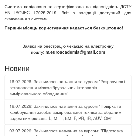
Система валідована та сертифікована на відповідність
ДСТУ
EN ISO\IEC 17025:2019
. Зв
іт з валідації доступний для
скачування з системи.
Перший місяць користування надається безкоштовно!
Заявки на реєстрацію чекаємо на електронну
пошту:
m
.
euroacademia
@
gmail
.
com
Новини
16.07.2026: Закінчилось навчання за курсом "Розрахунок і
встановлення міжкалібрувальних інтервалів
вимірювального обладнання"
16.07.2026: Закінчилось навчання за курсом "Повірка та
калібрування засобів вимірювальної техніки за обраним
видом вимірювань: L, М, Т, ЕМ, F, РR, ІR, АUV, QМ"
03.07.2026: Закінчилося навчання за курсом: "Підготовка