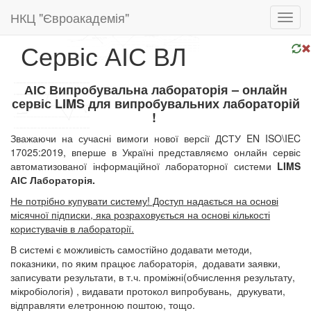
НКЦ "Євроакадемія"
Toggl
navig
Сервіс АІС ВЛ
АІС Випробувальна лабораторія – онлайн
сервіс
LIMS
для випробувальних лабораторій
!
Зважаючи
на
сучасні
вимоги
нової
версії
ДСТУ EN ISO\IEC
17025:2019
,
вперше
в
Укра
їні представляємо онлайн сервіс
автоматизованої інформаційної лабораторної системи
LIMS
АІС
Лабораторія
.
Не потрібно купувати систему! Доступ надається на основі
місячної підписки, яка розраховується на основі кількості
користувачів в лабораторії.
В системі є можливість самостійно додавати методи,
показники, по яким працює лабораторія,
додавати заявки,
записувати результати, в т.ч. проміжні(обчислення результату,
мікробіологія) , видавати протокол випробувань,
друкувати,
відправляти елетронною поштою, тощо.