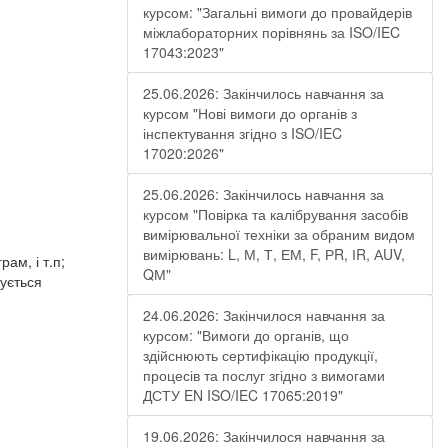
курсом: "Загальні вимоги до провайдерів
міжлабораторних порівнянь за ISO/IEC
17043:2023"
25.06.2026: Закінчилось навчання за
курсом "Нові вимоги до органів з
інспектування згідно з ISO/IEC
17020:2026"
25.06.2026: Закінчилось навчання за
курсом "Повірка та калібрування засобів
вимірювальної техніки за обраним видом
вимірювань: L, М, Т, ЕМ, F, РR, ІR, АUV,
ам, і т.п;
QМ"
рується
24.06.2026: Закінчилося навчання за
курсом: "Вимоги до органів, що
здійснюють сертифікацію продукції,
процесів та послуг згідно з вимогами
ДСТУ EN ISO/IEC 17065:2019"
19.06.2026: Закінчилося навчання за