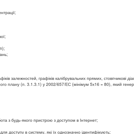
нтрації;
ої;
n);
ань;
афіків залежностей, графіків калібрувальних прямих, стовпчикові діагр
ого плану (п. 3.1.3.1) у 2002/657/ЕС (мінімум 5х16 = 80), який гене
бота з будь-якого пристрою з доступом в Інтернет;
для доступу в систему, які їх однозначно ідентифікують;