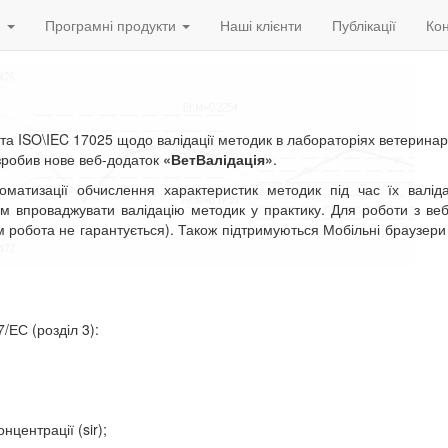
и
Програмні продукти
Наші клієнти
Публікації
Кон
С та ISO\IEC 17025 щодо валідації методик в лабораторіях ветерина
робив нове веб-додаток
«ВетВалідація»
.
матизації обчислення характеристик методик під час їх валіда
іям впроваджувати валідацію методик у практику. Для роботи з ве
ним робота не гарантується). Також підтримуються Мобільні браузер
/ЕС (розділ 3):
центрації (sir);