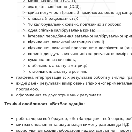
межа визначення (CCα);
здатність виявлення (CCβ);
крива потужності (рівень β-помилок залежно від конце
стійкість (працездатність);
16 калібрувальних кривих, пов'язаних з пробою;
одна спільна калібрувальна крива;
інтервал передбачення загальної калібрувальної крив
відхилення, викликані матрицею (smat);
відхилення, викликані проведенням дослідження (sru
вплив індивідуальних чинників на результати вимірюв
сумарна невизначеність;
стабільність аналіту в матриці;
стабільність аналіту в розчині.
графічна інтерпретація всіх результатів роботи у вигляді гр
вхідні дані - результати вимірювань згідно експериментальн
програмою.
оформлення та друк отриманих результатів.
Технічні особливості «ВетВаліадації»:
робота через веб-браузер, «ВетВалідація» - веб-сервіс, ро
миттєві оновлення та актуалізація вимог у разі змін до НД;
користувачам кожній лабораторії надаються логіни і паролі 