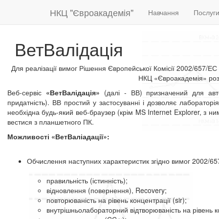
НКЦ "Євроакадемія"
Навчання
Послуг
ВетВалідація
Для реалізації вимог Рішення Європейської Комісії 2002/657/Е
НКЦ «Євроакадемія» роз
Веб-сервіс
«ВетВалідація»
(далі - ВВ) призначений для авто
придатність). ВВ простий у застосуванні і дозволяє лаборатор
необхідна будь-який веб-браузер (крім MS Internet Explorer, з 
вестися з планшетного ПК.
Можливості «ВетВаліадації»:
Обчислення наступних характеристик згідно вимог 2002/657
правильність (істинність);
відновлення (повернення), Recovery;
повторюваність на рівень концентрації (sir);
внутрішньолабораторний відтворюваність на рівень кон