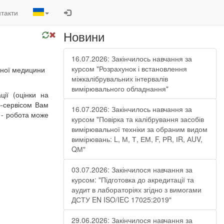
такти
Новини
16.07.2026: Закінчилось навчання за
курсом "Розрахунок і встановлення
рної медицини
міжкалібрувальних інтервалів
вимірювального обладнання"
ції (оцінки на
б-сервісом Вам
16.07.2026: Закінчилось навчання за
и - робота може
курсом "Повірка та калібрування засобів
вимірювальної техніки за обраним видом
вимірювань: L, М, Т, ЕМ, F, РR, ІR, АUV,
QМ"
03.07.2026: Закінчилося навчання за
курсом: "Підготовка до акредитації та
аудит в лабораторіях згідно з вимогами
ДСТУ EN ISO/IEC 17025:2019"
29.06.2026: Закінчилося навчання за