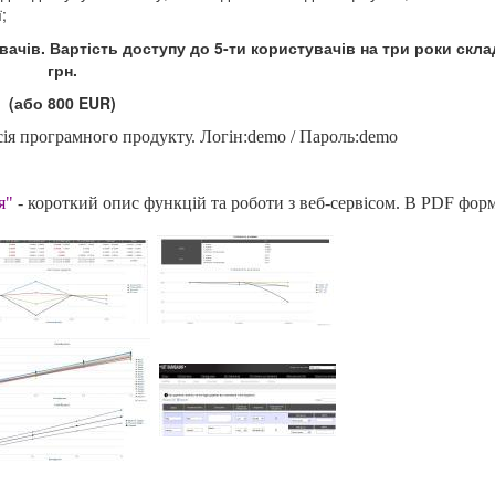
;
вачів. Вартість доступу до 5-ти користувачів на три роки скла
грн.
(або 800 EUR)​
сія програмного продукту. Логін:demo / Пароль:demo
я"
- короткий опис функцій та роботи з веб-сервісом. В PDF форм