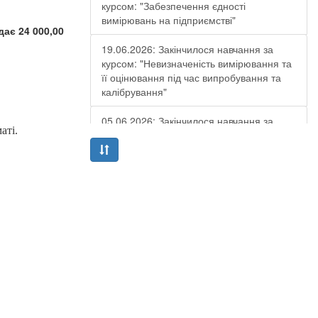
курсом: "Забезпечення єдності
вимірювань на підприємстві"
дає 24 000,00
19.06.2026: Закінчилося навчання за
курсом: "Невизначеність вимірювання та
її оцінювання під час випробування та
калібрування"
05.06.2026: Закінчилося навчання за
аті.
курсом: "Підготовка до акредитації та
аудит медичних (клініко-діагностичних)
лабораторій відповідно до вимог ISO
15189:2022"
04.06.2026: Закінчилось навчання за
курсом: "Верифікація та валідація
методик випробування та калібрування
згідно з вимогами ДСТУ EN ISO/IEC
17025:2019 та ЕА-рекомендацій"
02.06.2026: Закінчилося навчання за
курсом: "Внутрішній аудит в лабораторіях