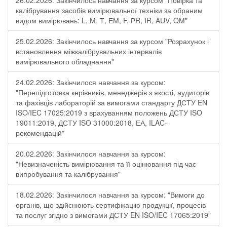
26.02.2026: Закінчилось навчання за курсом "Повірка та
калібрування засобів вимірювальної техніки за обраним
видом вимірювань: L, М, Т, ЕМ, F, РR, ІR, АUV, QМ"
25.02.2026: Закінчилось навчання за курсом "Розрахунок і
встановлення міжкалібрувальних інтервалів
вимірювального обладнання"
24.02.2026: Закінчилося навчання за курсом:
"Перепідготовка керівників, менеджерів з якості, аудиторів
та фахівців лабораторій за вимогами стандарту ДСТУ EN
ISO/IEC 17025:2019 з врахуванням положень ДСТУ ISO
19011:2019, ДСТУ ISO 31000:2018, ЕА, ILAC-
рекомендацій"
20.02.2026: Закінчилося навчання за курсом:
"Невизначеність вимірювання та її оцінювання під час
випробування та калібрування"
18.02.2026: Закінчилося навчання за курсом: "Вимоги до
органів, що здійснюють сертифікацію продукції, процесів
та послуг згідно з вимогами ДСТУ EN ISO/IEC 17065:2019"