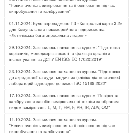
"Невизначеність вимірювання та її оцінювання під час
випробування та калібрування"
01.11.2024: Було впроваджено ПЗ «Контрольні карти 3.2»
для Комунального некомерційного підприємства
«Летичівська багатопрофільна лікарня»
29.10.2024: Закінчилось навчання за курсом: "Підготовка
керівників, менеджерів з якості та фахівців органів з
інспектування за ДСТУ EN ISO/IEC 17020:2019"
23.10.2024: Закінчилося навчання за курсом: "Підготовка
до акредитації та аудит медичних (клініко-діагностичних)
лабораторій відповідно до вимог ISO 15189:2022"
17.10.2024: Закінчилось навчання за курсом "Повірка та
калібрування засобів вимірювальної техніки за обраним
видом вимірювань: L, М, Т, ЕМ, F, РR, ІR, АUV, QМ"
11.10.2024: Закінчилося навчання за курсом:
"Невизначеність вимірювання та її оцінювання під час
випробування та калібрування"