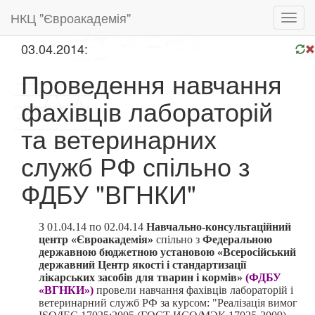
НКЦ "Євроакадемія"
Toggl
navig
03.04.2014:
Проведення навчання
фахівців лабораторій
та ветеринарних
служб РФ спільно з
ФДБУ "ВГНКИ"
З 01.04.14 по 02.04.14
Навчально-консультаційний
центр «Євроакадемія»
спільно з
Федеральною
державною бюджетною установою «Всеросійський
державний Центр якості і стандартизації
лікарських засобів для тварин і кормів»
(ФДБУ
«ВГНКИ»)
провели навчання фахівців лабораторій і
ветеринарний служб РФ за курсом: "Реалізація вимог