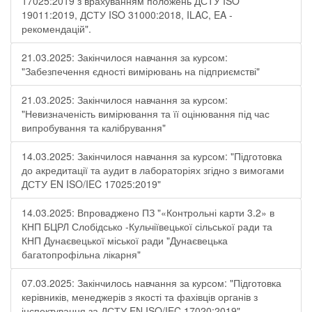
17025:2019 з врахуванням положень ДСТУ ISO
19011:2019, ДСТУ ISO 31000:2018, ILAC, EA -
рекомендацій".
21.03.2025: Закінчилося навчання за курсом:
"Забезпечення єдності вимірювань на підприємстві"
21.03.2025: Закінчилося навчання за курсом:
"Невизначеність вимірювання та її оцінювання під час
випробування та калібрування"
14.03.2025: Закінчилося навчання за курсом: "Підготовка
до акредитації та аудит в лабораторіях згідно з вимогами
ДСТУ EN ISO/IEC 17025:2019"
14.03.2025: Впроваджено ПЗ "«Контрольні карти 3.2» в
КНП БЦРЛ Слобідсько -Кульчіївецької сільської ради та
КНП Дунаєвецької міської ради "Дунаєвецька
багатопрофільна лікарня"
07.03.2025: Закінчилось навчання за курсом: "Підготовка
керівників, менеджерів з якості та фахівців органів з
інспектування за ДСТУ EN ISO/IEC 17020:2019"