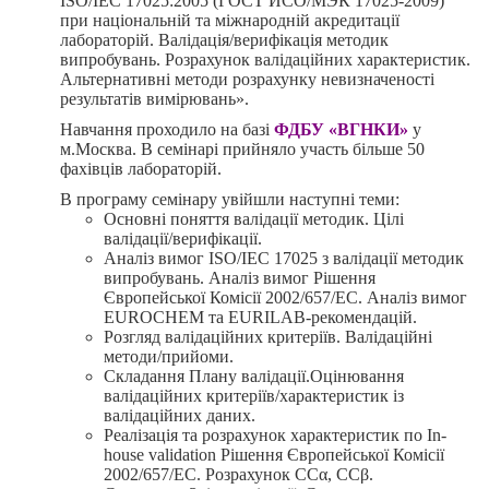
ISO/IEC 17025:2005 (ГОСТ ИСО/МЭК 17025-2009)
при національній та міжнародній акредитації
лабораторій. Валідація/верифікація методик
випробувань. Розрахунок валідаційних характеристик.
Альтернативні методи розрахунку невизначеності
результатів вимірювань».
Навчання проходило на базі
ФДБУ «ВГНКИ»
у
м.Москва. В семінарі прийняло участь більше 50
фахівців лабораторій.
В програму семінару увійшли наступні теми:
Основні поняття валідації методик. Цілі
валідації/верифікації.
Аналіз вимог ISO/IEC 17025 з валідації методик
випробувань. Аналіз вимог Рішення
Європейської Комісії 2002/657/ЕС. Аналіз вимог
EUROCHEM та EURILAB-рекомендацій.
Розгляд валідаційних критеріїв. Валідаційні
методи/прийоми.
Складання Плану валідації.Оцінювання
валідаційних критеріїв/характеристик із
валідаційних даних.
Реалізація та розрахунок характеристик по In-
house validation Рішення Європейської Комісії
2002/657/ЕС. Розрахунок CCα, CCβ.