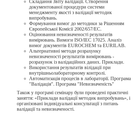
Складання Звіту валідації. Створення
документованої процедури системи
менеджменту якості з валідації методик
випробувань.
Формування вимог до методики за Рішенням
Європейської Комісії 2002/657/ЕС.
Оцінювання невизначеності результатів
вимірювань. Вимоги ISO/IEC 17025. Аналіз
вимог документів EUROCHEM та EURILAB.
Альтернативні методи розрахунку
невизначеності результатів вимірювань -
розрахунок із валідаційних даних. Приклади.
Використання результатів вілідації при
внутрішньолабораторному контролі.
Автоматизація процесів в лабораторії. Програма
"Валідація". Програма "Невизначеність"
Також у програмі семінару були проведені практичні
заняття: «Приклади валідації методик випробувань», і
організовані індивідуальні консультації з питань
валідації та невизначеності.